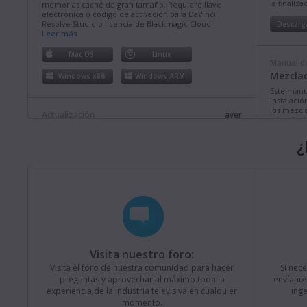
la finaliz
memorias caché de gran tamaño. Requiere llave
electrónica o código de activación para DaVinci
Resolve Studio o licencia de Blackmagic Cloud.
Descarg
Leer más
Mac OS
Linux
Manual de
Mezclad
Windows x86
Windows ARM
Este manu
instalació
los mezcl
Actualización
ayer
además de
Fusion Studio 21.0.4
comprende
¿
Esta actualización brinda más compatibilidad con
Descarg
rutas de acceso largas en Windows, así como mejoras
en la estabilidad y el funcionamiento. Requiere llave
electrónica o código de activación para Fusion Studio
o DaVinci Resolve Studio.
Leer más
Manual de
Mezclad
Mac OS
Linux
Este manua
Windows x86
Windows ARM
instalació
los model
Televisio
Visita nuestro foro:
prestacio
Actualización
lunes
Visita el foro de nuestra comunidad para hacer
Si nec
Blackmagic Converters 12.3
Descarg
preguntas y aprovechar al máximo toda la
envíanos
experiencia de la industria televisiva en cualquier
ing
Esta actualización brinda compatibilidad con el nuevo
modelo Blackmagic SDI Expander 8x12G.
Leer más
momento.