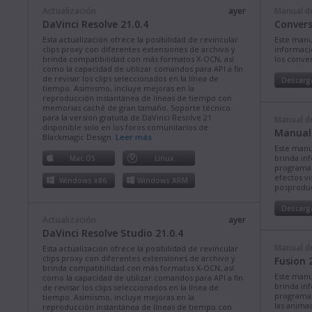
Actualización
ayer
Manual de
DaVinci Resolve 21.0.4
Convers
Esta actualización ofrece la posibilidad de revincular
Este manu
clips proxy con diferentes extensiones de archivo y
informació
brinda compatibilidad con más formatos X-OCN, así
los conve
como la capacidad de utilizar comandos para API a fin
de revisar los clips seleccionados en la línea de
Descarg
tiempo. Asimismo, incluye mejoras en la
reproducción instantánea de líneas de tiempo con
memorias caché de gran tamaño. Soporte técnico
para la versión gratuita de DaVinci Resolve 21
Manual de
disponible solo en los foros comunitarios de
Manual 
Blackmagic Design.
Leer más
Este manu
brinda in
Mac OS
Linux
programa p
efectos vi
Windows x86
Windows ARM
posproduc
Descarg
Actualización
ayer
DaVinci Resolve Studio 21.0.4
Manual de
Esta actualización ofrece la posibilidad de revincular
clips proxy con diferentes extensiones de archivo y
Fusion 
brinda compatibilidad con más formatos X-OCN, así
Este manu
como la capacidad de utilizar comandos para API a fin
brinda in
de revisar los clips seleccionados en la línea de
programa, 
tiempo. Asimismo, incluye mejoras en la
las animac
reproducción instantánea de líneas de tiempo con