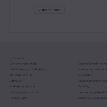
Manual de
Mac OS
Windows x86
ATEM M
Visitar el foro
Este manua
la config
Actualización
viernes
ATEM Mini
Blackmagic Camera 10.2.1
Descarg
Esta actualización incluye mejoras en la función de
grabación y reproducción en formato H.265 o H.264
para el modelo Blackmagic URSA Broadcast G2.
Leer más
Manual de
ATEM S
Mac OS
Windows x86
Este manua
la config
ATEM SDI.
Productos
Actualización
28 julio 2026
Desktop Video 16.2
Cámaras profesionales
Conversión de formato
Descarg
Esta actualización brinda compatibilidad con los
DaVinci Resolve
y Fairlight Live
Conversores profesiona
nuevos modelos UltraStudio Mini Monitor 12G,
Mezcladores ATEM
Supervisión
UltraStudio Mini Recorder 12G y UltraStudio Mini
Manual de
Replay 12G.
Leer más
Ultimatte
Almacenamiento en red
Fairligh
Grabadores digitales
Mac OS
Windows x86
Linux
MultiView
Este manua
interfaz d
Captura y reproducción
Direccionamiento y dis
de ofrece
funcionam
Escáner Cintel
Transmisión y codificac
Actualización
22 julio 2026
DaVinci Resolve 21.0.3
Descarg