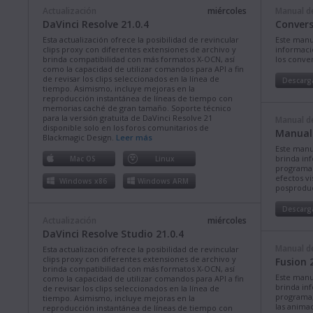
Actualización
miércoles
Manual de
DaVinci Resolve 21.0.4
Convers
Esta actualización ofrece la posibilidad de revincular
Este manu
clips proxy con diferentes extensiones de archivo y
informació
brinda compatibilidad con más formatos X-OCN, así
los conve
como la capacidad de utilizar comandos para API a fin
de revisar los clips seleccionados en la línea de
Descarg
tiempo. Asimismo, incluye mejoras en la
reproducción instantánea de líneas de tiempo con
memorias caché de gran tamaño. Soporte técnico
para la versión gratuita de DaVinci Resolve 21
Manual de
disponible solo en los foros comunitarios de
Manual 
Blackmagic Design.
Leer más
Este manu
brinda in
Mac OS
Linux
programa p
efectos vi
Windows x86
Windows ARM
posproduc
Descarg
Actualización
miércoles
DaVinci Resolve Studio 21.0.4
Manual de
Esta actualización ofrece la posibilidad de revincular
clips proxy con diferentes extensiones de archivo y
Fusion 
brinda compatibilidad con más formatos X-OCN, así
Este manu
como la capacidad de utilizar comandos para API a fin
brinda in
de revisar los clips seleccionados en la línea de
programa, 
tiempo. Asimismo, incluye mejoras en la
las animac
reproducción instantánea de líneas de tiempo con