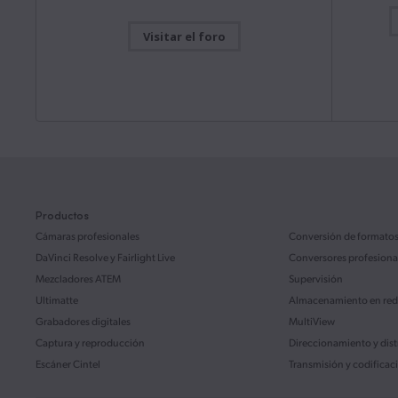
Manual de
Mac OS
Windows x86
ATEM M
Visitar el foro
Este manua
la config
Actualización
31 julio 2026
ATEM Mini
Blackmagic Camera 10.2.1
Descarg
Esta actualización incluye mejoras en la función de
grabación y reproducción en formato H.265 o H.264
para el modelo Blackmagic URSA Broadcast G2.
Leer más
Manual de
ATEM S
Mac OS
Windows x86
Este manua
la config
ATEM SDI.
Productos
Actualización
28 julio 2026
Desktop Video 16.2
Cámaras profesionales
Conversión de formato
Descarg
Esta actualización brinda compatibilidad con los
DaVinci Resolve
y Fairlight Live
Conversores profesiona
nuevos modelos UltraStudio Mini Monitor 12G,
Mezcladores ATEM
Supervisión
UltraStudio Mini Recorder 12G y UltraStudio Mini
Manual de
Replay 12G.
Leer más
Ultimatte
Almacenamiento en red
Fairligh
Grabadores digitales
Mac OS
Windows x86
Linux
MultiView
Este manua
interfaz d
Captura y reproducción
Direccionamiento y dis
de ofrece
funcionam
Escáner Cintel
Transmisión y codificac
Actualización
22 julio 2026
DaVinci Resolve 21.0.3
Descarg