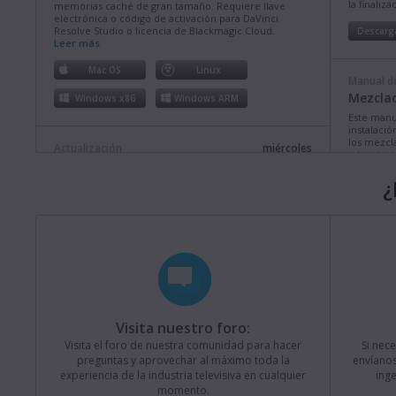
la finaliz
memorias caché de gran tamaño. Requiere llave
electrónica o código de activación para DaVinci
Resolve Studio o licencia de Blackmagic Cloud.
Descarg
Leer más
Mac OS
Linux
Manual de
Mezclad
Windows x86
Windows ARM
Este manu
instalació
los mezcl
Actualización
miércoles
además de
Fusion Studio 21.0.4
comprende
¿
Esta actualización brinda más compatibilidad con
Descarg
rutas de acceso largas en Windows, así como mejoras
en la estabilidad y el funcionamiento. Requiere llave
electrónica o código de activación para Fusion Studio
o DaVinci Resolve Studio.
Leer más
Manual de
Mezclad
Mac OS
Linux
Este manua
Windows x86
Windows ARM
instalació
los model
Televisio
Visita nuestro foro:
prestacio
Actualización
lunes
Visita el foro de nuestra comunidad para hacer
Si nec
Blackmagic Converters 12.3
Descarg
preguntas y aprovechar al máximo toda la
envíanos
experiencia de la industria televisiva en cualquier
ing
Esta actualización brinda compatibilidad con el nuevo
modelo Blackmagic SDI Expander 8x12G.
Leer más
momento.