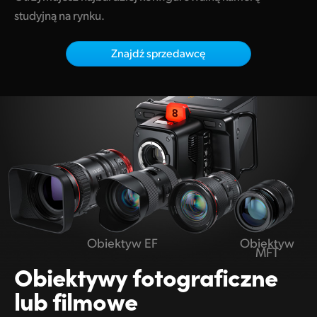
Netherlands
studyjną na rynku.
New Zealand
Znajdź sprzedawcę
Norway
Polska
Portugal
Singapore
South Africa
Spain
Obiektyw EF
Obiektyw
Sweden
MFT
Obiektywy
fotograficzne
Chinese Taipei
lub filmowe
Turkey