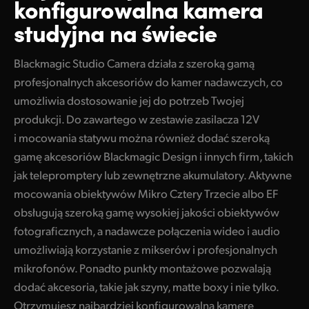
konfigurowalna kamera
Finland
studyjna na świecie
Specyfikacje
France
Blackmagic Studio Camera działa z szeroką gamą
Germany
profesjonalnych akcesoriów do kamer nadawczych, co
umożliwia dostosowanie jej do potrzeb Twojej
Hong Kong SAR, China
produkcji. Do zawartego w zestawie zasilacza 12V
India
i mocowania statywu można również dodać szeroką
gamę akcesoriów Blackmagic Design i innych firm, takich
Italy
jak telepromptery lub zewnętrzne akumulatory. Aktywne
Japan
mocowania obiektywów Mikro Cztery Trzecie albo EF
obsługują szeroką gamę wysokiej jakości obiektywów
Korea
fotograficznych, a nadawcze połączenia wideo i audio
umożliwiają korzystanie z mikserów i profesjonalnych
Mexico
mikrofonów. Ponadto punkty montażowe pozwalają
Malaysia
dodać akcesoria, takie jak szyny, matte boxy i nie tylko.
Otrzymujesz najbardziej konfigurowalną kamerę