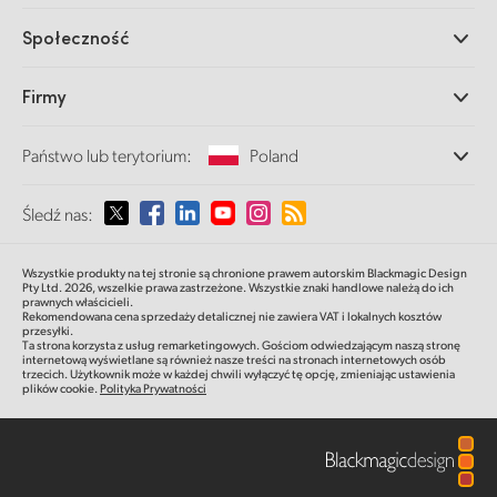
Miksery produkcyjne ATEM
Dystrybutorzy
Społeczność
Ultimatte
Centrum wsparcia technicznego
Nagrywarki dyskowe
Skontaktuj się z nami
Splice Community
Firmy
Przechwytywanie i odtwarzanie
Skaner Cintel
Oddziały
Konwersja standardów
Państwo lub terytorium:
Poland
O nas
Konwertery nadawcze
Partnerzy
Monitorowanie
Proszę wybrać państwo lub terytorium
Śledź nas:
Multimedia
Pamięć sieciowa
MultiView
Argentina
Wszystkie produkty na tej stronie są chronione prawem autorskim Blackmagic Design
Routing i dystrybucja
Pty Ltd. 2026,
wszelkie prawa zastrzeżone.
Wszystkie znaki handlowe należą do ich
prawnych właścicieli.
Transmisja i kodowanie
Australia
Rekomendowana cena sprzedaży detalicznej nie zawiera VAT i lokalnych kosztów
przesyłki.
Ta strona korzysta z usług remarketingowych. Gościom odwiedzającym naszą stronę
internetową wyświetlane są również nasze treści na stronach internetowych osób
Austria
trzecich. Użytkownik może w każdej chwili wyłączyć tę opcję, zmieniając ustawienia
plików cookie.
Polityka Prywatności
Brazil
Canada