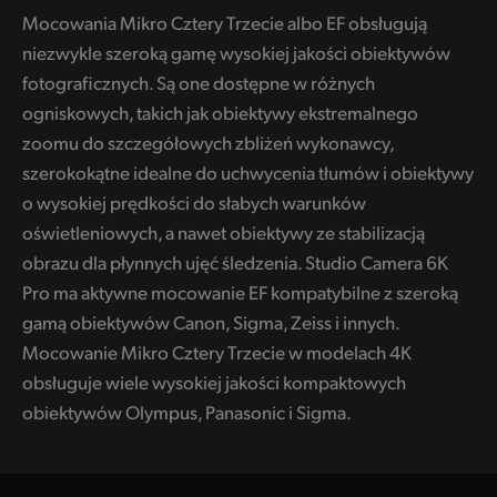
Mocowania Mikro Cztery Trzecie albo EF obsługują
UAE
niezwykle szeroką gamę wysokiej jakości obiektywów
Ukraine
fotograficznych. Są one dostępne w różnych
ogniskowych, takich jak obiektywy ekstremalnego
United Kingdom
zoomu do szczegółowych zbliżeń wykonawcy,
szerokokątne idealne do uchwycenia tłumów i obiektywy
United States
o wysokiej prędkości do słabych warunków
oświetleniowych, a nawet obiektywy ze stabilizacją
obrazu dla płynnych ujęć śledzenia. Studio Camera 6K
Pro ma aktywne mocowanie EF kompatybilne z szeroką
gamą obiektywów Canon, Sigma, Zeiss i innych.
Mocowanie Mikro Cztery Trzecie w modelach 4K
obsługuje wiele wysokiej jakości kompaktowych
obiektywów Olympus, Panasonic i Sigma.