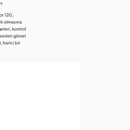
r.
or 12G,
ük olmasına
eleri, kontrol
sesleri görsel
 harici bir