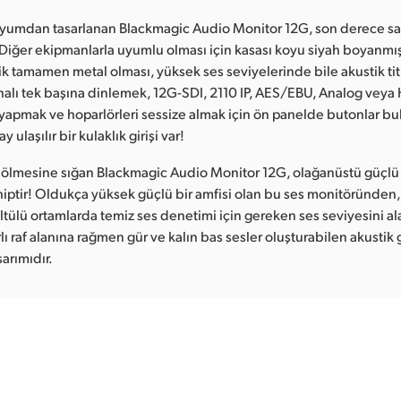
nyumdan tasarlanan Blackmagic Audio Monitor 12G, son derece s
. Diğer ekipmanlarla uyumlu olması için kasası koyu siyah boyanmı
lik tamamen metal olması, yüksek ses seviyelerinde bile akustik tit
nalı tek başına dinlemek, 12G-SDI, 2110 IP, AES/EBU, Analog veya 
yapmak ve hoparlörleri sessize almak için ön panelde butonlar bu
ulaşılır bir kulaklık girişi var!
bölmesine sığan Blackmagic Audio Monitor 12G, olağanüstü güçlü
hiptir! Oldukça yüksek güçlü bir amfisi olan bu ses monitöründen, 
tülü ortamlarda temiz ses denetimi için gereken ses seviyesini alab
ırlı raf alanına rağmen gür ve kalın bas sesler oluşturabilen akustik 
arımıdır.