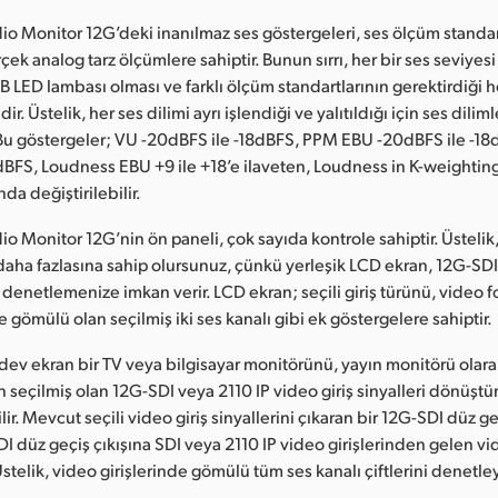
o Monitor 12G’deki inanılmaz ses göstergeleri, ses ölçüm standar
çek analog tarz ölçümlere sahiptir. Bunun sırrı, her bir ses seviye
B LED lambası olması ve farklı ölçüm standartlarının gerektirdiği 
r. Üstelik, her ses dilimi ayrı işlendiği ve yalıtıldığı için ses diliml
 Bu göstergeler; VU -20dBFS ile -18dBFS, PPM EBU -20dBFS ile -
dBFS, Loudness EBU +9 ile +18’e ilaveten, Loudness in K-weighting
da değiştirilebilir.
o Monitor 12G’nin ön paneli, çok sayıda kontrole sahiptir. Üstelik
ha fazlasına sahip olursunuz, çünkü yerleşik LCD ekran, 12G-SDI 
i denetlemenize imkan verir. LCD ekran; seçili giriş türünü, video f
 gömülü olan seçilmiş iki ses kanalı gibi ek göstergelere sahiptir.
 dev ekran bir TV veya bilgisayar monitörünü, yayın monitörü olar
an seçilmiş olan 12G-SDI veya 2110 IP video giriş sinyalleri dönüş
lir. Mevcut seçili video giriş sinyallerini çıkaran bir 12G-SDI düz geç
DI düz geçiş çıkışına SDI veya 2110 IP video girişlerinden gelen vid
Üstelik, video girişlerinde gömülü tüm ses kanalı çiftlerini denetley