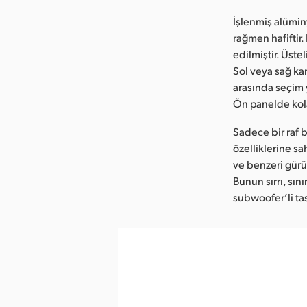
İşlenmiş alümi
rağmen hafiftir
edilmiştir. Üste
Sol veya sağ ka
arasında seçim 
Ön panelde kolay 
Sadece bir raf 
özelliklerine sa
ve benzeri gürül
Bunun sırrı, sın
subwoofer’li tas