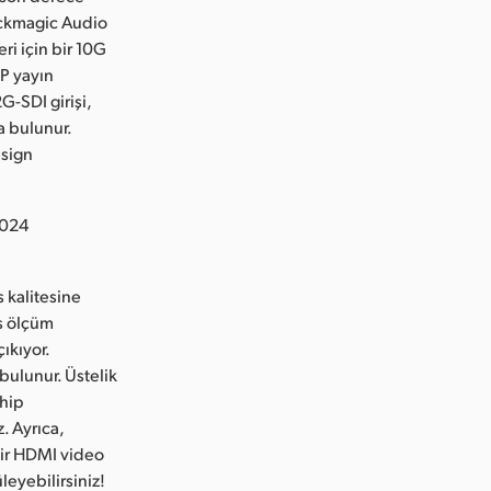
ackmagic Audio
i için bir 10G
IP yayın
G-SDI girişi,
a bulunur.
esign
2024
 kalitesine
es ölçüm
ıkıyor.
bulunur. Üstelik
ahip
. Ayrıca,
bir HDMI video
leyebilirsiniz!