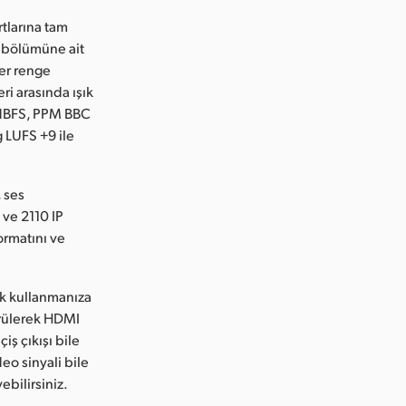
tlarına tam
si bölümüne ait
her renge
eri arasında ışık
18dBFS, PPM BBC
 LUFS +9 ile
, ses
ve 2110 IP
ormatını ve
ak kullanmanıza
türülerek HDMI
iş çıkışı bile
eo sinyali bile
ebilirsiniz.