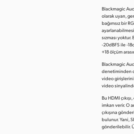
Blackmagic Audi
olarak uyan, ger
bağımsız bir RG
ayarlanabilmesidi
sızması yoktur.
-20dBFS ile -18
+18 ölçüm arasın
Blackmagic Audi
denetiminden da
video girişlerin
video sinyalinde
Bu HDMI çıkışı,
imkan verir. O 
çıkışına gönderi
bulunur. Yani, S
gönderilebilir. 