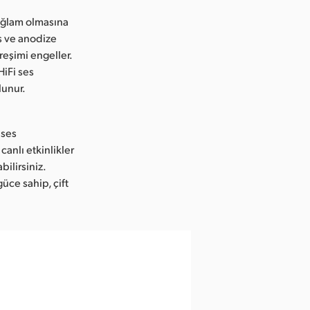
ağlam olmasına
ş ve anodize
reşimi engeller.
HiFi ses
lunur.
 ses
canlı etkinlikler
ilirsiniz.
güce sahip, çift