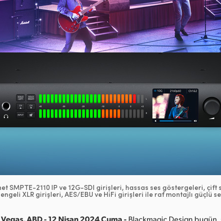
et SMPTE-2110 IP ve 12G-SDI girişleri, hassas ses göstergeleri, çif
engeli XLR girişleri, AES/EBU ve HiFi girişleri ile raf montajlı güçlü 
 Vegas, ABD - 12 Nisan 2024 Cuma -
Blackmagic Design bugün,