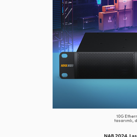
10G Ethern
tasarımlı, d
NAB 2024, Las