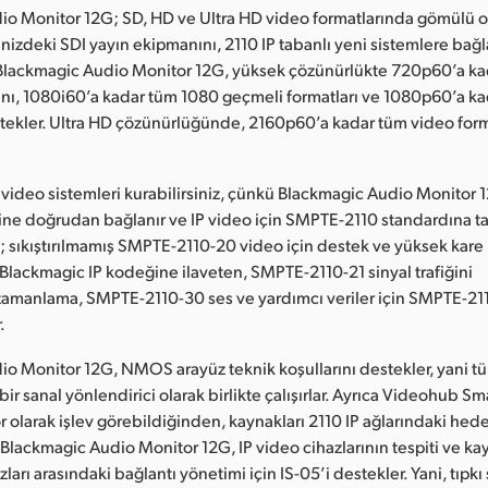
o Monitor 12G; SD, HD ve Ultra HD video formatlarında gömülü ol
 elinizdeki SDI yayın ekipmanını, 2110 IP tabanlı yeni sistemlere bağ
lackmagic Audio Monitor 12G, yüksek çözünürlükte 720p60’a k
ını, 1080i60’a kadar tüm 1080 geçmeli formatları ve 1080p60’a k
stekler. Ultra HD çözünürlüğünde, 2160p60’a kadar tüm video form
 video sistemleri kurabilirsiniz, çünkü Blackmagic Audio Monitor 
ine doğrudan bağlanır ve IP video için SMPTE-2110 standardına t
 sıkıştırılmamış SMPTE-2110-20 video için destek ve yüksek kare h
ış Blackmagic IP kodeğine ilaveten, SMPTE-2110-21 sinyal trafiğini
zamanlama, SMPTE-2110-30 ses ve yardımcı veriler için SMPTE-21
.
o Monitor 12G, NMOS arayüz teknik koşullarını destekler, yani tü
bir sanal yönlendirici olarak birlikte çalışırlar. Ayrıca Videohub Sm
olarak işlev görebildiğinden, kaynakları 2110 IP ağlarındaki hede
 Blackmagic Audio Monitor 12G, IP video cihazlarının tespiti ve kay
zları arasındaki bağlantı yönetimi için IS-05’i destekler. Yani, tıpkı