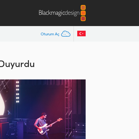
Oturum Aç
 Duyurdu