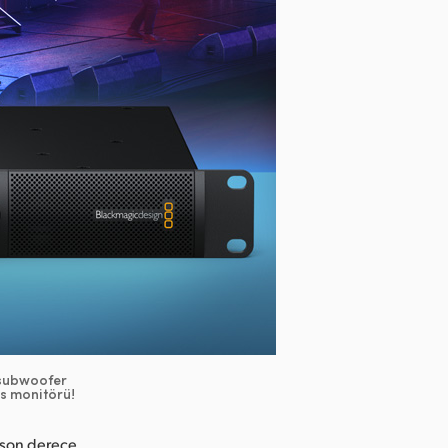
t subwoofer
ses monitörü!
 son derece