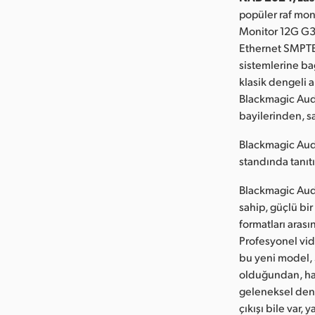
popüler raf mo
Monitor 12G G3’
Ethernet SMPTE-2
sistemlerine bağ
klasik dengeli a
Blackmagic Aud
bayilerinden, sa
Blackmagic Aud
standında tanıtı
Blackmagic Aud
sahip, güçlü bir
formatları arası
Profesyonel vid
bu yeni model, 
olduğundan, har
geleneksel deng
çıkışı bile var,