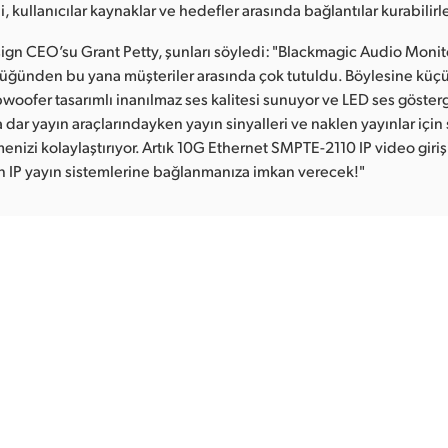
i, kullanıcılar kaynaklar ve hedefler arasında bağlantılar kurabilirle
gn CEO’su Grant Petty, şunları söyledi: "Blackmagic Audio Monit
üğünden bu yana müşteriler arasında çok tutuldu. Böylesine küç
woofer tasarımlı inanılmaz ses kalitesi sunuyor ve LED ses gösterg
dar yayın araçlarındayken yayın sinyalleri ve naklen yayınlar için 
nizi kolaylaştırıyor. Artık 10G Ethernet SMPTE-2110 IP video girişi,
n IP yayın sistemlerine bağlanmanıza imkan verecek!"