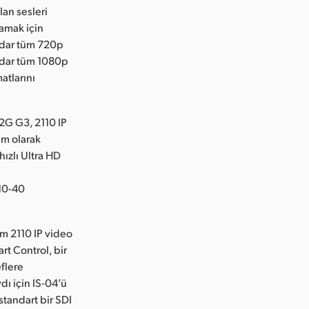
an sesleri
lamak için
adar tüm 720p
adar tüm 1080p
atlarını
12G G3, 2110 IP
am olarak
ızlı Ultra HD
10-40
m 2110 IP video
art Control, bir
flere
dı için IS-04’ü
 standart bir SDI