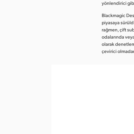
yönlendirici gib
Blackmagic Desi
piyasaya sürüld
rağmen, çift sub
odalarında veya 
olarak denetleme
çevirici olmada