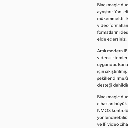
Blackmagic Audi
ayrıştırır. Yani
mükemmeldir. B
video formatlar
formatlarını de
elde edersiniz.
Artık modern IP
video sistemler
uygundur. Buna;
için sıkıştırılm
şekillendirme/
desteği dahildir
Blackmagic Audi
cihazları büyük 
NMOS kontrolör 
yönlendirebilir.
ve IP video ciha