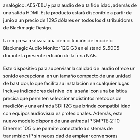
Netherlands
analógico, AES/EBU y para audio de alta fidelidad, además de
una salida HDMI. Este producto estará disponible a partir de
New Zealand
junio a un precio de 1295 dólares en todos los distribuidores
de Blackmagic Design.
Norway
La empresa realizará una demostración del modelo
Poland
Blackmagic Audio Monitor 12G G3 en el stand SL5005
Portugal
durante la presente edición de la feria NAB.
Singapore
Este dispositivo para supervisar la calidad del audio ofrece un
sonido excepcional en un tamaño compacto de una unidad
South Africa
de bastidor, lo que facilita su instalación en cualquier lugar.
Incluye indicadores del nivel de la señal con una balística
España
precisa que permiten seleccionar distintos métodos de
medición y una entrada SDI 12G que brinda compatibilidad
Sweden
con equipos audiovisuales profesionales. Además, este
nuevo modelo dispone de una entrada IP SMPTE-2110
Chinese Taipei
Ethernet 10G que permite conectarlo a sistemas de
Turkey
transmisión IP sin necesidad de emplear conversores