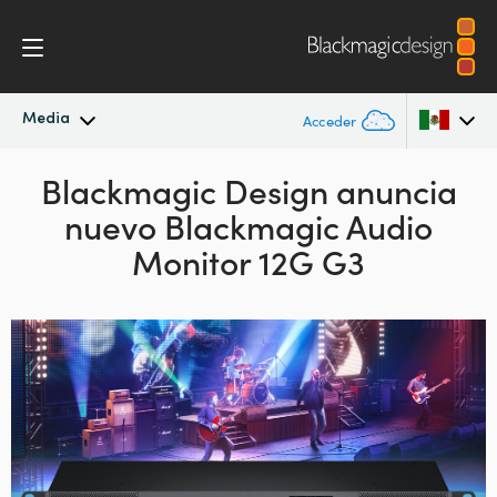
Media
Acceder
Novedades
Blackmagic Design anuncia
Argentina
nuevo Blackmagic Audio
Australia
Archivo
Monitor 12G G3
Austria
Imágenes
Brazil
Canada
China
Denmark