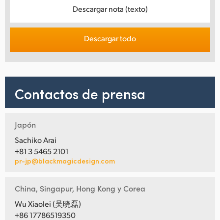
Descargar nota (texto)
Descargar todo
Contactos de prensa
Japón
Sachiko Arai
+81 3 5465 2101
pr-jp@blackmagicdesign.com
China, Singapur, Hong Kong y Corea
Wu Xiaolei (吴晓磊)
+86 17786519350