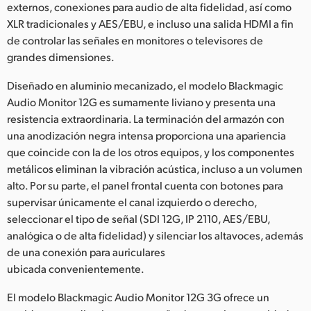
externos, conexiones para audio de alta fidelidad, así como
UAE
XLR tradicionales y AES/EBU, e incluso una salida HDMI a fin
de controlar las señales en monitores o televisores de
Ukraine
grandes dimensiones.
United Kingdom
Diseñado en aluminio mecanizado, el modelo Blackmagic
Audio Monitor 12G es sumamente liviano y presenta una
United States
resistencia extraordinaria. La terminación del armazón con
una anodización negra intensa proporciona una apariencia
que coincide con la de los otros equipos, y los componentes
metálicos eliminan la vibración acústica, incluso a un volumen
alto. Por su parte, el panel frontal cuenta con botones para
supervisar únicamente el canal izquierdo o derecho,
seleccionar el tipo de señal (SDI 12G, IP 2110, AES/EBU,
analógica o de alta fidelidad) y silenciar los altavoces, además
de una conexión para auriculares
ubicada convenientemente.
El modelo Blackmagic Audio Monitor 12G 3G ofrece un