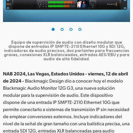
Finland
France
Germany
Equipo de supervisión de audio con diseño modular que
Hong Kong SAR, China
dispone de entradas
IP SMPTE-2110 Ethernet 10G y SDI 12G,
indicadores de audio precisos, dos parlantes para
frecuencias
graves, conexiones XLR balanceadas, entradas AES/EBU y para
India
audio de alta fidelidad.
Italy
NAB 2024, Las Vegas, Estados Unidos - viernes, 12 de abril
de 2024 -
Blackmagic Design dio a conocer hoy el modelo
Japan
Blackmagic Audio Monitor 12G G3, una nueva solución
modular para la supervisión de audio. Este dispositivo
Korea
dispone de una entrada IP SMPTE-2110 Ethernet 10G que
Mexico
permite conectarlo a sistemas de transmisión IP sin necesidad
de emplear conversores externos. Incluye indicadores del
Malaysia
nivel de la señal de gran tamaño con una balística precisa, una
entrada SDI 12G, entradas XLR balanceadas para audio