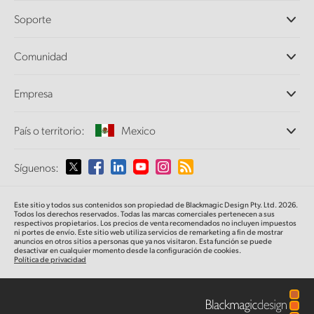
Cámaras profesionales
Soporte
DaVinci Resolve y Fusion
Mezcladores ATEM
Distribuidores
Comunidad
Ultimatte
Centro de soporte técnico
Grabadores digitales
Contáctanos
Comunidad Splice
Empresa
Captura y reproducción
Escáner Cintel
Oficinas
Conversión de formatos
País o territorio:
Mexico
Perfil empresarial
Conversores profesionales
Colaboradores
Supervisión
Selecciona un país o territorio
Síguenos:
Medios
Almacenamiento en redes
MultiView
Argentina
Este sitio y todos sus contenidos son propiedad de Blackmagic Design Pty. Ltd. 2026.
Direccionamiento y distribución
Todos los derechos reservados. Todas las marcas comerciales pertenecen a sus
respectivos propietarios. Los precios de venta recomendados no incluyen impuestos
Transmisión y codificación
Australia
ni portes de envío. Este sitio web utiliza servicios de remarketing a fin de mostrar
anuncios en otros sitios a personas que ya nos visitaron. Esta función se puede
desactivar en cualquier momento desde la configuración de cookies.
Política de privacidad
Austria
Brazil