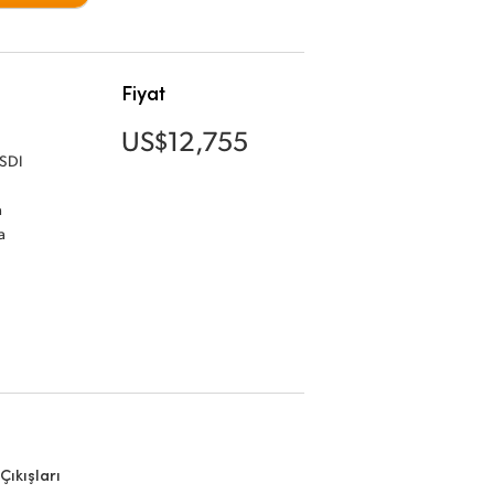
Fiyat
US$12,755
-SDI
a
a
Çıkışları