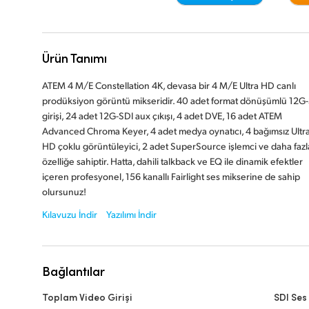
Ürün Tanımı
ATEM 4 M/E Constellation 4K, devasa bir 4 M/E Ultra HD canlı
prodüksiyon görüntü mikseridir. 40 adet format dönüşümlü 12G
girişi, 24 adet 12G-SDI aux çıkışı, 4 adet DVE, 16 adet ATEM
Advanced Chroma Keyer, 4 adet medya oynatıcı, 4 bağımsız Ultr
HD çoklu görüntüleyici, 2 adet SuperSource işlemci ve daha fazl
özelliğe sahiptir. Hatta, dahili talkback ve EQ ile dinamik efektler
içeren profesyonel, 156 kanallı Fairlight ses mikserine de sahip
olursunuz!
Kılavuzu İndir
Yazılımı İndir
Bağlantılar
Toplam Video Girişi
SDI Ses 