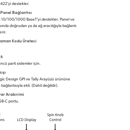
-422’yi destekler.
 Panel Bağlantısı
10/100/1000 BaseT’yi destekler. Panel ve
sında doğrudan ya da ağ aracılığıyla bağlantı
rir.
Zaman Kodu Üreteci
ck
ncü parti sistemler için.
kışı
gic Design GPI ve Tally Arayüzü ürününe
bağlantısıyla ekli. (Dahil değildir).
yar Arabirimi
SB-C portu.