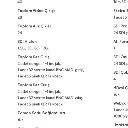
40
Tüm SDI 
Toplam Video Çıkışı
Ekstra S
28
1 adet 5
Toplam Aux Çıkışı
SDI Pro
24
24 SDI ç
SDI Hızları
Alt For
1.5G, 3G, 6G, 12G.
1
Toplam Ses Girişi
SDI Öni
2 adet dengeli 1/4 inç jak,
24 SDI ç
1 adet 32 stereo kanal BNC MADI girişi,
SDI Çok
1 adet 5 pimli XLR Talkback.
4
Toplam Ses Çıkışı
HDMI Ço
2 adet dengeli 1/4 inç jak,
Yok
1 adet 32 stereo kanal BNC MADI çıkışı,
Webcam
1 adet 5 pimli XLR Talkback.
1 adet 
Zaman Kodu Bağlantıları
1080p’yi
Yok
Uzaktan