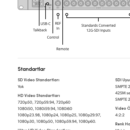
Standartlar
SD Video Standartları
SDI Uy
Yok
SMPTE 
425M se
HD Video Standartları
SMPTE 2
720p50, 720p59.94, 720p60
Video 
1080i50, 1080i59.94, 1080i60
1080p23.98, 1080p24, 1080p25, 1080p29.97,
4:2:2
1080p30, 1080p50, 1080p59.94, 1080p60.
Renk Ha