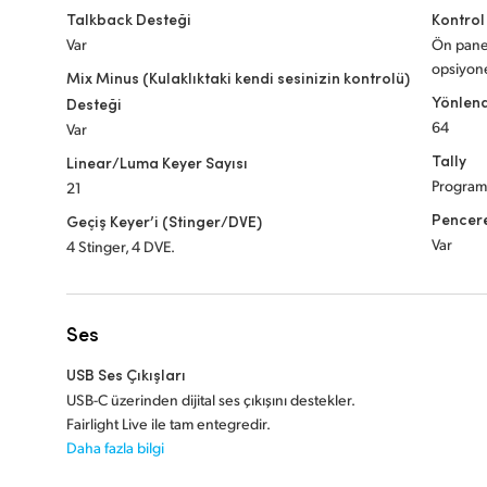
Talkback Desteği
Kontrol
Var
Ön panel
opsiyon
Mix Minus (Kulaklıktaki kendi sesinizin kontrolü)
Yönlend
Desteği
64
Var
Tally
Linear/Luma Keyer Sayısı
Program 
21
Pencere
Geçiş Keyer’i (Stinger/DVE)
Var
4 Stinger, 4 DVE.
Ses
USB Ses Çıkışları
USB-C üzerinden dijital ses çıkışını destekler.
Fairlight Live ile tam entegredir.
Daha fazla bilgi