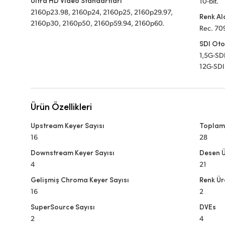
Ultra HD Video Standartları
10-bit.
2160p23.98, 2160p24, 2160p25, 2160p29.97,
Renk Al
2160p30, 2160p50, 2160p59.94, 2160p60.
Rec. 70
SDI Oto
1,5G-SDI
12G-SDI 
Ürün Özellikleri
Upstream Keyer Sayısı
Toplam
16
28
Downstream Keyer Sayısı
Desen Ü
4
21
Gelişmiş Chroma Keyer Sayısı
Renk Ür
16
2
SuperSource Sayısı
DVEs
2
4