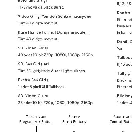
Referans Girişi
RJ12, RS
Tri-Sync ya da Black Burst.
Kontrol
Video Girişi Yeniden Senkronizasyonu
Ethernet 
Tüm 40 girişte mevcut.
kasa ara
Kare Hızı ve Format Dönüştürücüleri
imkanı ve
Tüm 40 girişte mevcut.
Dahili 
SDI Video Girişi
Var
40 adet 10-bit 720p, 1080i, 1080p, 2160p.
Talkba
SDI Ses Girişleri
RJ45 üçü
Tüm SDI girişlerde 8 kanal gömülü ses.
Tally Çı
Ekstra Ses Girişi
Blackma
1 adet 5 pimli XLR Talkback.
Ethernet 
SDI Video Çıkışı
Bilgisa
28 adet 10-bit 720p, 1080i, 1080p, 2160p.
1 adet U