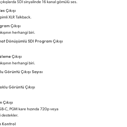
çıkışlarda SDI sinyalinde 16 kanal gömülü ses.
es Çıkışı
 pimli XLR Talkback.
gram Çıkışı
ıkışının herhangi biri.
mat Dönüşümlü SDI Program Çıkışı
zleme Çıkışı
ıkışının herhangi biri.
lu Görüntü Çıkışı Sayısı
klu Görüntü Çıkışı
 Çıkışı
USB-C, PGM kare hızında 720p veya
 destekler.
 Kontrol