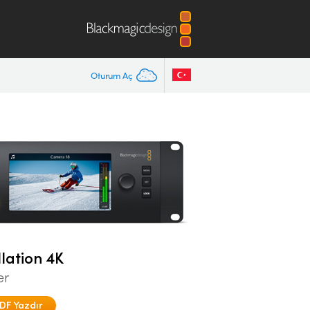
Oturum Aç
lation 4K
er
DF Yazdır