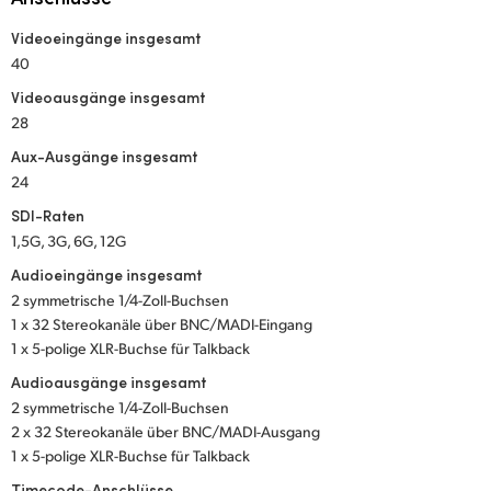
Netherlands
Videoeingänge insgesamt
New Zealand
40
Norway
Videoausgänge insgesamt
28
Poland
Aux-Ausgänge insgesamt
24
Portugal
SDI-Raten
Singapore
1,5G, 3G, 6G, 12G
Audioeingänge insgesamt
South Africa
2 symmetrische 1/4-Zoll-Buchsen
1 x 32 Stereokanäle über BNC/MADI-Eingang
Spain
1 x 5-polige XLR-Buchse für Talkback
Sweden
Audioausgänge insgesamt
2 symmetrische 1/4-Zoll-Buchsen
Chinese Taipei
2 x 32 Stereokanäle über BNC/MADI-Ausgang
1 x 5-polige XLR-Buchse für Talkback
Turkey
Timecode-Anschlüsse