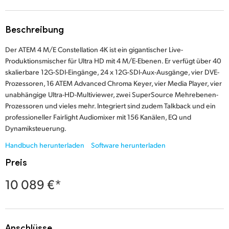
Finland
Techn. Daten
Beschreibung
France
Der ATEM 4 M/E Constellation 4K ist ein gigantischer Live-
Germany
Produktionsmischer für Ultra HD mit 4 M/E-Ebenen. Er verfügt über 40
skalierbare 12G-SDI-Eingänge, 24 x 12G-SDI-Aux-Ausgänge, vier DVE-
Hong Kong SAR, China
Prozessoren, 16 ATEM Advanced Chroma Keyer, vier Media Player, vier
unabhängige Ultra-HD-Multiviewer, zwei SuperSource Mehrebenen-
India
Prozessoren und vieles mehr. Integriert sind zudem Talkback und ein
professioneller Fairlight Audiomixer mit 156 Kanälen, EQ und
Italy
Dynamiksteuerung.
Japan
Handbuch herunterladen
Software herunterladen
Preis
Korea
10 089 €*
Mexico
Malaysia
Anschlüsse