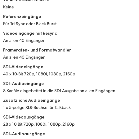
Keine
UAE
Referenzeingänge
Ukraine
Für Tri-Sync oder Black Burst
Videoeingänge mit Resync
United Kingdom
An allen 40 Eingängen
United States
Frameraten- und Formatwandler
An allen 40 Eingängen
SDI-Videoeingänge
40 x 10-Bit 720p, 1080i, 1080p, 2160p
SDI-Audioeingänge
8 Kanäle eingebettet in die SDI-Ausgabe an allen Eingängen
Zusätzliche Audioeingänge
1 x 5-polige XLR-Buchse für Talkback
SDI-Videoausgänge
28 x 10 Bit 720p, 1080i, 1080p, 2160p
SDI-Audioausgänge