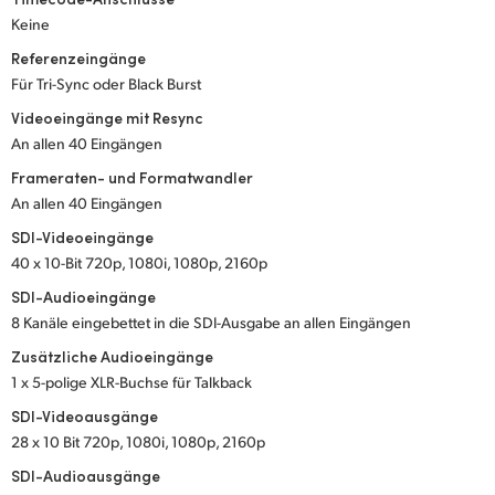
Keine
UAE
Referenzeingänge
Ukraine
Für Tri-Sync oder Black Burst
Videoeingänge mit Resync
United Kingdom
An allen 40 Eingängen
United States
Frameraten- und Formatwandler
An allen 40 Eingängen
SDI-Videoeingänge
40 x 10-Bit 720p, 1080i, 1080p, 2160p
SDI-Audioeingänge
8 Kanäle eingebettet in die SDI-Ausgabe an allen Eingängen
Zusätzliche Audioeingänge
1 x 5-polige XLR-Buchse für Talkback
SDI-Videoausgänge
28 x 10 Bit 720p, 1080i, 1080p, 2160p
SDI-Audioausgänge