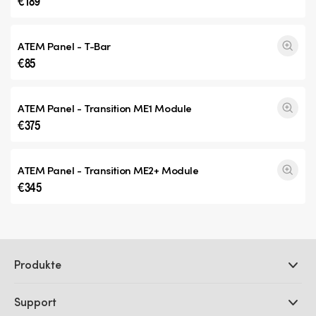
€189
ATEM Panel - T-Bar
€85
ATEM Panel -
Transition ME1
Module
€375
ATEM Panel -
Transition ME2+
Module
€345
Produkte
Professionelle Kameras
Support
DaVinci Resolve und Fusion Software