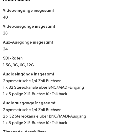
Netherlands
Videoeingänge insgesamt
New Zealand
40
Norway
Videoausgänge insgesamt
28
Poland
Aux-Ausgänge insgesamt
24
Portugal
SDI-Raten
Singapore
1,5G, 3G, 6G, 12G
Audioeingänge insgesamt
South Africa
2 symmetrische 1/4-Zoll-Buchsen
1 x 32 Stereokanäle über BNC/MADI-Eingang
Spain
1 x 5-polige XLR-Buchse für Talkback
Sweden
Audioausgänge insgesamt
2 symmetrische 1/4-Zoll-Buchsen
Chinese Taipei
2 x 32 Stereokanäle über BNC/MADI-Ausgang
1 x 5-polige XLR-Buchse für Talkback
Turkey
Timecode-Anschlüsse