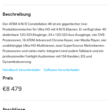
Finland
Techn. Daten
Beschreibung
France
Der ATEM 4 M/E Constellation 4K ist ein gigantischer Live-
Germany
Produktionsmischer für Ultra HD mit 4 M/E-Ebenen. Er verfügt über 40
skalierbare 12G-SDI-Eingänge, 24 x 12G-SDI-Aux-Ausgänge, vier DVE-
Hong Kong SAR, China
Prozessoren, 16 ATEM Advanced Chroma Keyer, vier Media Player, vier
unabhängige Ultra-HD-Multiviewer, zwei SuperSource Mehrebenen-
India
Prozessoren und vieles mehr. Integriert sind zudem Talkback und ein
professioneller Fairlight Audiomixer mit 156 Kanälen, EQ und
Italy
Dynamiksteuerung.
Japan
Handbuch herunterladen
Software herunterladen
Preis
Korea
€8 479
Mexico
Malaysia
Anschlüsse