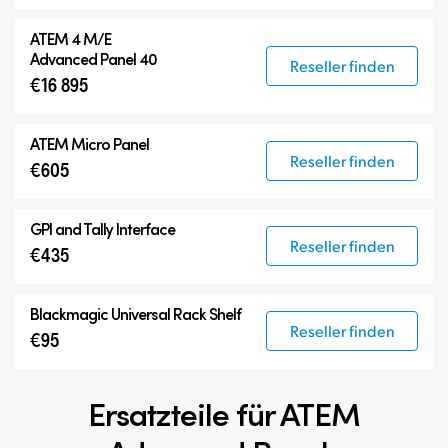
ATEM 4 M/E
Advanced Panel 40
Reseller finden
€16 895
ATEM Micro Panel
Reseller finden
€605
GPI and Tally Interface
Reseller finden
€435
Blackmagic Universal Rack Shelf
Reseller finden
€95
Ersatzteile für ATEM