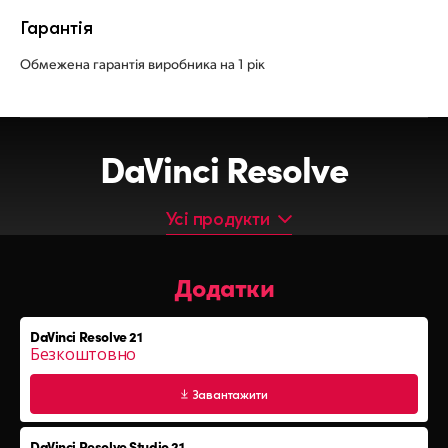
Гарантія
Обмежена гарантія виробника на 1 рік
DaVinci Resolve
Усі продукти
Усі продукти
Додатки
Додатки
Монтажні клавіатури
DaVinci Resolve 21
Панелі для грейдингу
Безкоштовно
Аудіоконсолі Fairlight
Завантажити
DaVinci Resolve Studio 21