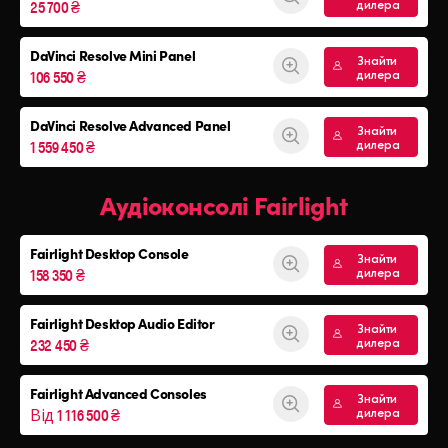
25 700 ₴
дилера
DaVinci Resolve
Mini Panel
Знайти
106 550 ₴
дилера
DaVinci Resolve Advanced Panel
Знайти
1 559 450 ₴
дилера
Аудіоконсолі Fairlight
Fairlight Desktop Console
Знайти
158 350 ₴
дилера
Fairlight Desktop Audio Editor
Знайти
232 450 ₴
дилера
Fairlight Advanced Consoles
Знайти
Від 1 116 500 ₴
дилера