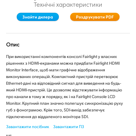
Технічні характеристики
Finland
Finland
Fusion
Знайти дилера
Роздрукувати PDF
France
France
Fairlight
Germany
Germany
Опис
Співпраця
Hong Kong SAR, China
Hong Kong SAR, China
При використанні компонентів консолі Fairlight у власних
India
India
Клавіатура
рішеннях з HDMI-екранами можна придбати Fairlight HDMI
Monitor Interface, щоб мати графічне відображення
Italy
Italy
Панелі
виконуваних операцій. Компактний пристрій перетворює
Ethernet-дані на відповідний сигнал для виведення на будь-
Japan
Japan
який HDMI-пристрій. Це дозволяє відстежувати інформацію
Консолі
про канали в тому ж порядку, як і на Fairlight Console LCD
Korea
Korea
Monitor. Крупний план значно полегшує синхронізацію руху
Studio
губ з фонограмою. Крім того, SDI-вихід забезпечує
Mexico
Mexico
підключення до віддаленого монітора SDI.
Malaysia
Malaysia
Media
Завантажити посібник
Завантажити ПЗ