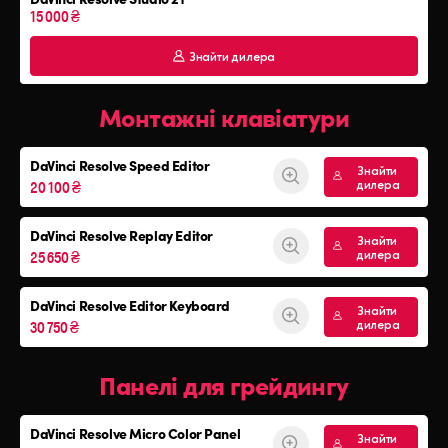
15 000 ₴
Знайти дилера
Монтажні клавіатури
DaVinci Resolve
Speed Editor
Знайти
20 100 ₴
дилера
DaVinci Resolve
Replay Editor
Знайти
25 650 ₴
дилера
DaVinci Resolve
Editor Keyboard
Знайти
30 750 ₴
дилера
Панелі для грейдингу
DaVinci Resolve
Micro Color Panel
Знайти