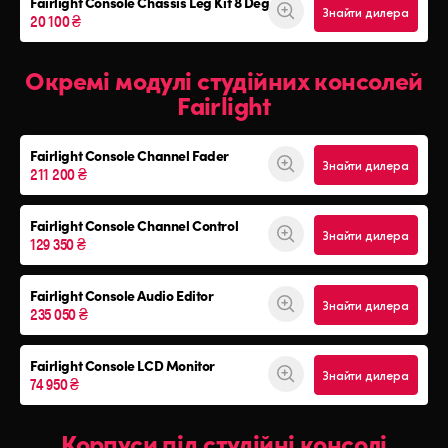
Fairlight Console
Chassis Leg Kit 8 Deg
Знайти дилера
20 100 ₴
Окремі модулі студійних консолей
Fairlight
Fairlight Console Channel Fader
Знайти дилера
211 200 ₴
Fairlight Console Channel Control
Знайти дилера
129 350 ₴
Fairlight Console Audio Editor
Знайти дилера
235 050 ₴
Fairlight Console LCD Monitor
Знайти дилера
74 950 ₴
Корпуси під студійні консолі