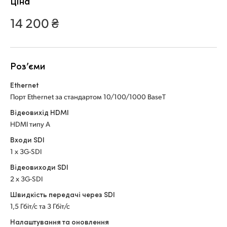
Ціна
Netherlands
Netherlands
Навчання
14 200 ₴
New Zealand
New Zealand
Характеристики
Norway
Norway
Роз’єми
Poland
Poland
Ethernet
Portugal
Portugal
Порт Ethernet за стандартом 10/100/1000 BaseT
Singapore
Singapore
Відеовихід HDMI
HDMI типу A
South Africa
South Africa
Входи SDI
1 x 3G-SDI
Spain
Spain
Відеовиходи SDI
Sweden
Sweden
2 x 3G-SDI
Швидкість передачі через SDI
Chinese Taipei
Chinese Taipei
1,5 Гбіт/с та 3 Гбіт/с
Turkey
Turkey
Налаштування та оновлення