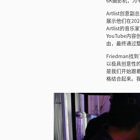
6K摄影机，为平台拍
Artlist创
展示他们在20
Artlist的
YouTube内
由，最终通过
Friedman找
以极具创意性的方
是我们开始跟着
格结合起来。我