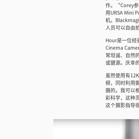
作。“Core
用URSA Mi
机。Black
人员可以自由
Hour是一位
Cinema 
常坦诚、自然的
或键源。庆幸
虽然使用有12
频，同时利用摄影
摄的。我可以
彩科学，这种灵活
这个摄影指导