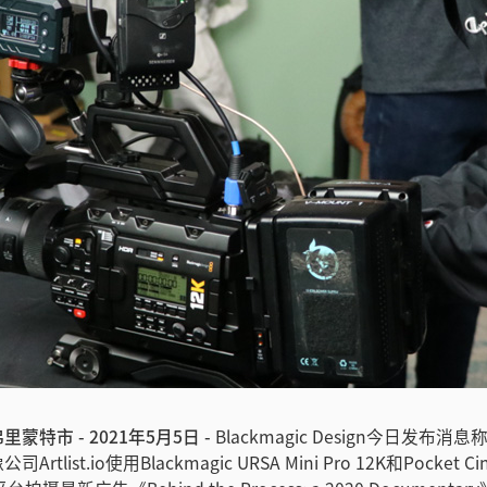
蒙特市 - 2021年5月5日 -
Blackmagic Design今日发布
tlist.io使用Blackmagic URSA Mini Pro 12K和Pocket Ci