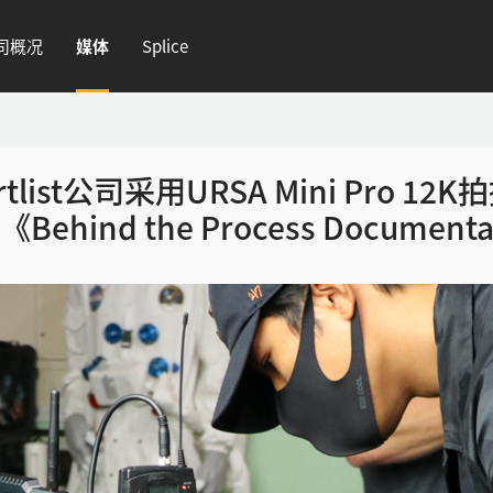
司概况
媒体
Splice
rtlist公司采用URSA Mini Pro 12K
Behind the Process Document