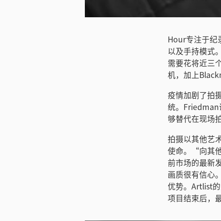
下载图片
Hour专注于
以及手持模式
需要花将近三
机，加上Blac
疫情加剧了拍摄
统。Fried
够替代在现场拍
拍摄以其他艺术家
使命。“向其
前市场的最新发展
画质很有信心
优势。Artl
项目结束后，