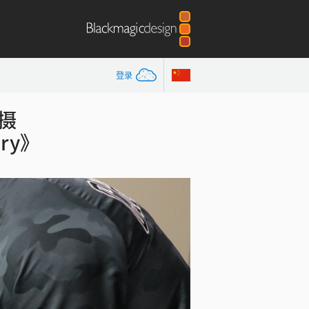
登录
拍摄
ary》