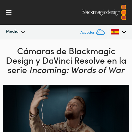
Media
Acceder
Novedades
Cámaras de Blackmagic
Argentina
Design
y DaVinci Resolve en la
Australia
Archivo
serie
Incoming: Words of War
Austria
Imágenes
Brazil
Canada
China
Denmark