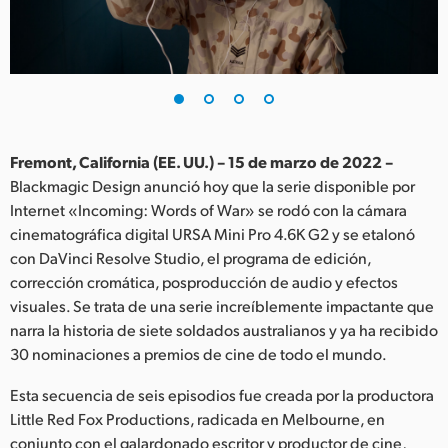
Finland
France
Germany
Hong Kong SAR, China
Fremont, California (EE. UU.) – 15 de marzo de 2022 –
Blackmagic Design anunció hoy que la serie disponible por
India
Internet «Incoming: Words of War» se rodó con la cámara
cinematográfica digital URSA Mini Pro 4.6K G2 y se etalonó
Italy
con DaVinci Resolve Studio, el programa de edición,
Japan
corrección cromática, posproducción de audio y efectos
visuales. Se trata de una serie increíblemente impactante que
Korea
narra la historia de siete soldados australianos y ya ha recibido
30 nominaciones a premios de cine de todo el mundo.
Mexico
Esta secuencia de seis episodios fue creada por la productora
Malaysia
Little Red Fox Productions, radicada en Melbourne, en
conjunto con el galardonado escritor y productor de cine,