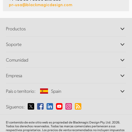
pr-usa@blackmagicdesign.com
Productos
Cámaras profesionales
Soporte
DaVinci Resolve y Fusion
Mezcladores ATEM
Distribuidores
Comunidad
Ultimatte
Centro de soporte técnico
Grabadores digitales
Contáctanos
Comunidad Splice
Empresa
Captura y reproducción
Escáner Cintel
Oficinas
Conversión de formatos
País o territorio:
Spain
Perfil empresarial
Conversores profesionales
Colaboradores
Supervisión
Selecciona un país o territorio
Síguenos:
Medios
Almacenamiento en redes
MultiView
Argentina
El contenido de este sitio web es propiedad de Blackmagic Design Pty. Ltd. 2026.
Direccionamiento y distribución
Todos los derechos reservados. Todas las marcas comerciales pertenecen a sus
respectivos propietarios. Los precios de venta recomendados no incluyen impuestos
Transmisión y codificación