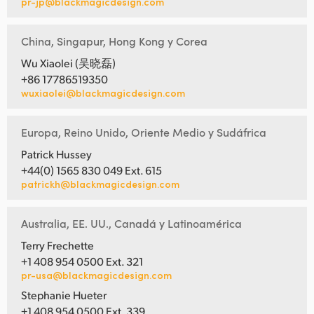
pr-jp@blackmagicdesign.com
China, Singapur, Hong Kong y Corea
Wu Xiaolei (吴晓磊)
+86 17786519350
wuxiaolei@blackmagicdesign.com
Europa, Reino Unido, Oriente Medio y Sudáfrica
Patrick Hussey
+44(0) 1565 830 049 Ext. 615
patrickh@blackmagicdesign.com
Australia, EE. UU., Canadá y Latinoamérica
Terry Frechette
+1 408 954 0500 Ext. 321
pr-usa@blackmagicdesign.com
Stephanie Hueter
+1 408 954 0500 Ext. 339