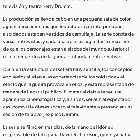
Netherlands
televisión y teatro Kerry Drumm.
New Zealand
La producción se llevo a cabo en una pequeña sala de color
aguamarina, mientras que los actores que interpretaban
Norway
a soldados estaban vestidos de camuflaje. La serie consta de
Poland
varias entrevistas, y cada una de ellas logra dar la impresión
de que los personajes están aislados del mundo exterior al
Portugal
relatar recuerdos de la guerra profundamente emotivos.
Singapore
«Si bien la estructura del set era muy sencilla, los conceptos
expuestos aluden a las experiencias de los soldados y el
South Africa
efecto que la guerra provoca en ellos, y está representada de
manera de llegar al público. El material debía tener una
España
apariencia cinematográfica y, a su vez, ser afín al espectador,
casi como si le dieses acceso al televidente a presenciar una
Sweden
sesión de terapia», explicó Drumm.
Chinese Taipei
La serie se filmó en tres días, de la mano del idóneo
responsable de fotografía David Richardson, quien ya había
Turkey