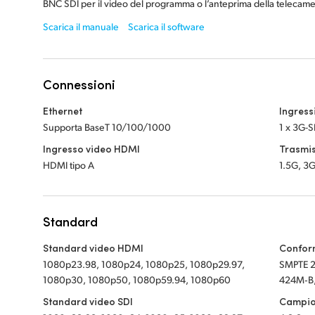
BNC SDI per il video del programma o l’anteprima della telecame
Scarica il manuale
Scarica il software
Connessioni
Ethernet
Ingress
Supporta BaseT 10/100/1000
1 x 3G-S
Ingresso video HDMI
Trasmis
HDMI tipo A
1.5G, 3
Standard
Standard video HDMI
Conform
1080p23.98, 1080p24, 1080p25, 1080p29.97,
SMPTE 
1080p30, 1080p50, 1080p59.94, 1080p60
424M‑B, 
Standard video SDI
Campio