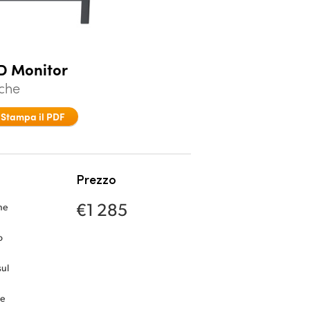
CD Monitor
iche
Stampa il PDF
Prezzo
€1 285
ne
o
sul
ne