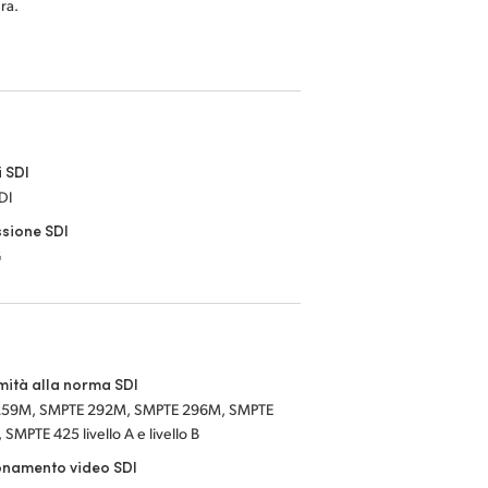
ra.
i SDI
DI
sione SDI
G
ità alla norma SDI
259M, SMPTE 292M, SMPTE 296M, SMPTE
SMPTE 425 livello A e livello B
namento video SDI