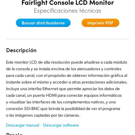
Fairlight Console LCD Monitor
Finland
Finland
Especificaciones técnicas
Fusion
France
France
Buscar distribuidores
Imprimir PDF
Fairlight
Germany
Germany
Colaboración
Hong Kong SAR, China
Hong Kong SAR, China
Descripción
India
India
Teclado
Este monitor LCD de alta resolución puede añadirse a cada módulo
de la consola y se instala encima de los atenuadores y controles
Italy
Italy
para cada canal, con el propósito de obtener información gráfica al
Paneles
instante sobre el mismo y acceder a otras prestaciones adicionales.
Japan
Japan
Incluye una interfaz Ethernet que permite apreciar los datos de
Consolas
cada canal, un puerto HDMI para conectar equipos informáticos
Korea
Korea
y visualizar las interfaces de los complementos nativos, y una
Studio
conexión SDI BNC que brinda la posibilidad de ver el programa
Mexico
Mexico
o las imágenes captadas por las cámaras.
Malaysia
Malaysia
Medios
Descargar manual
Descargar software