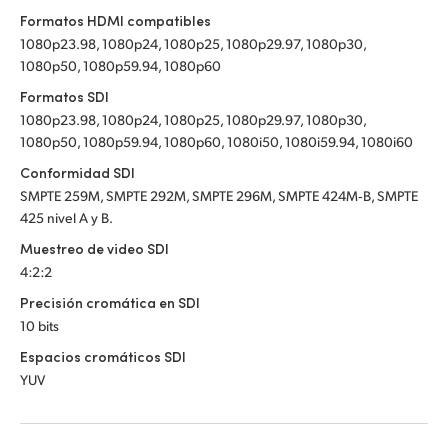
Formatos HDMI compatibles
UAE
UAE
1080p23.98, 1080p24, 1080p25, 1080p29.97, 1080p30,
1080p50, 1080p59.94, 1080p60
Ukraine
Ukraine
Formatos SDI
United Kingdom
United Kingdom
1080p23.98, 1080p24, 1080p25, 1080p29.97, 1080p30,
1080p50, 1080p59.94, 1080p60, 1080i50, 1080i59.94, 1080i60
United States
United States
Conformidad SDI
SMPTE 259M, SMPTE 292M, SMPTE 296M, SMPTE 424M‑B, SMPTE
425 nivel A y B.
Muestreo de video SDI
4:2:2
Precisión cromática en SDI
10 bits
Espacios cromáticos SDI
YUV