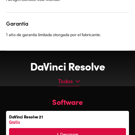
Garantía
1 año de garantía limitada otorgada por el fabricante.
DaVinci Resolve
Todos
Todos
Software
Programa
Teclados
DaVinci Resolve 21
Paneles cromáticos
Gratis
Consolas de audio Fairlight
Descargar