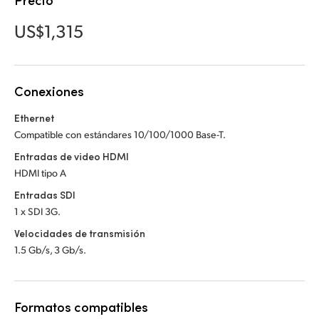
Precio
Netherlands
Netherlands
Capacitación
US$1,315
New Zealand
New Zealand
Especificaciones
Norway
Norway
Conexiones
Poland
Poland
Ethernet
Portugal
Portugal
Compatible con estándares 10/100/1000 Base-T.
Singapore
Singapore
Entradas de video HDMI
HDMI tipo A
South Africa
South Africa
Entradas SDI
1 x SDI 3G.
España
España
Velocidades de transmisión
Sweden
Sweden
1.5 Gb/s, 3 Gb/s.
Chinese Taipei
Chinese Taipei
Formatos compatibles
Turkey
Turkey