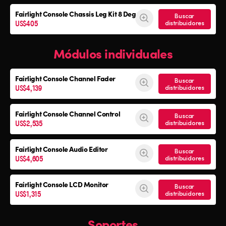
Fairlight Console
Chassis Leg Kit 8 Deg
Buscar
US$405
distribuidores
Módulos individuales
Fairlight Console Channel Fader
Buscar
US$4,139
distribuidores
Fairlight Console Channel Control
Buscar
US$2,535
distribuidores
Fairlight Console Audio Editor
Buscar
US$4,605
distribuidores
Fairlight Console LCD Monitor
Buscar
US$1,315
distribuidores
Soportes