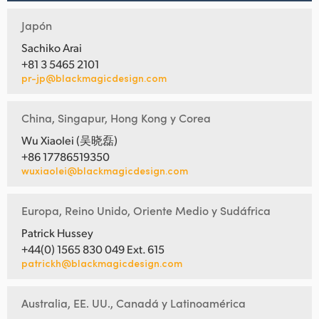
Japón
Sachiko Arai
+81 3 5465 2101
pr-jp@blackmagicdesign.com
China, Singapur, Hong Kong y Corea
Wu Xiaolei (吴晓磊)
+86 17786519350
wuxiaolei@blackmagicdesign.com
Europa, Reino Unido, Oriente Medio y Sudáfrica
Patrick Hussey
+44(0) 1565 830 049 Ext. 615
patrickh@blackmagicdesign.com
Australia, EE. UU., Canadá y Latinoamérica