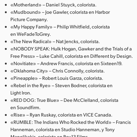
«Motherland» – Daniel Stuyck, colorista.
«Mudbound» – Joe Gawler, colorista en Harbor
Picture Company.
«My Happy Family» – Philip Whitfield, colorista
en WeFadeToGrey.
«The New Radical» – Nat Jencks, colorista.
«NOBODY SPEAK: Hulk Hogan, Gawker and the Trials of a
Free Press» – Luke Cahill, colorista en Different by Design.
«Novitiate» – Andrew Francis, colorista en Sixteen19.
«Oklahoma City» – Chris Connolly, colorista.
«Pineapple» – Robert Louis Garza, colorista.
«Rebel in the Rye» – Steven Bodner, colorista en
Light Iron.
«RED DOG: True Blue» – Dee McClelland, colorista
en Soundfirm.
«Rise» – Ryan Ruskay, colorista en VICE Canada.
«RUMBLE: The Indians Who Rocked the World» – Francis
Hanneman, colorista en Studio Hanneman, y Tony
Manolikakis, colorista en Rev13 Films.