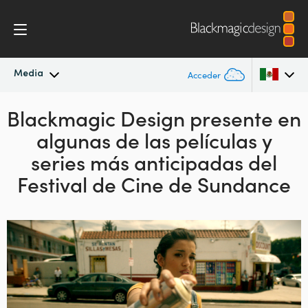
Media
Acceder
Blackmagic Design presente en
Novedades
Argentina
algunas de las películas y
Australia
Archivo
series más anticipadas del
Austria
Festival de Cine de Sundance
Imágenes
Brazil
Canada
China
Denmark