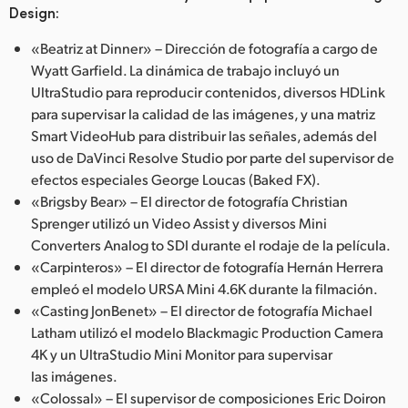
Design:
UAE
«Beatriz at Dinner» – Dirección de fotografía a cargo de
Ukraine
Wyatt Garfield. La dinámica de trabajo incluyó un
UltraStudio para reproducir contenidos, diversos HDLink
United Kingdom
para supervisar la calidad de las imágenes, y una matriz
Smart VideoHub para distribuir las señales, además del
United States
uso de DaVinci Resolve Studio por parte del supervisor de
efectos especiales George Loucas (Baked FX).
«Brigsby Bear» – El director de fotografía Christian
Sprenger utilizó un Video Assist y diversos Mini
Converters Analog to SDI durante el rodaje de la película.
«Carpinteros» – El director de fotografía Hernán Herrera
empleó el modelo URSA Mini 4.6K durante la filmación.
«Casting JonBenet» – El director de fotografía Michael
Latham utilizó el modelo Blackmagic Production Camera
4K y un UltraStudio Mini Monitor para supervisar
las imágenes.
«Colossal» – El supervisor de composiciones Eric Doiron