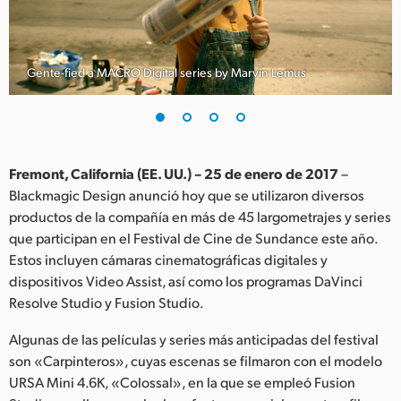
Finland
France
Gente-fied a MACRO Digital series by Marvin Lemus
Germany
Hong Kong SAR, China
India
Fremont, California (EE. UU.) – 25 de enero de 2017
–
Blackmagic Design anunció hoy que se utilizaron diversos
Italy
productos de la compañía en más de 45 largometrajes y series
que participan en el Festival de Cine de Sundance este año.
Japan
Estos incluyen cámaras cinematográficas digitales y
dispositivos Video Assist, así como los programas DaVinci
Korea
Resolve Studio y Fusion Studio.
Mexico
Algunas de las películas y series más anticipadas del festival
son «Carpinteros», cuyas escenas se filmaron con el modelo
Malaysia
URSA Mini 4.6K, «Colossal», en la que se empleó Fusion