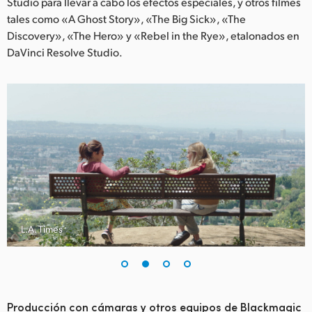
Netherlands
Studio para llevar a cabo los efectos especiales, y otros filmes
tales como «A Ghost Story», «The Big Sick», «The
New Zealand
Discovery», «The Hero» y «Rebel in the Rye», etalonados en
DaVinci Resolve Studio.
Norway
Poland
Portugal
Singapore
South Africa
España
L.A. Times
Sweden
Chinese Taipei
Turkey
Producción con cámaras y otros equipos de Blackmagic