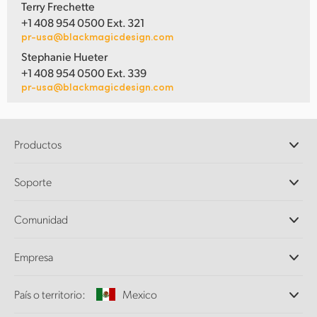
Terry Frechette
+1 408 954 0500 Ext. 321
pr-usa@blackmagicdesign.com
Stephanie Hueter
+1 408 954 0500 Ext. 339
pr-usa@blackmagicdesign.com
Productos
Cámaras profesionales
Soporte
DaVinci Resolve y Fusion
Mezcladores ATEM
Distribuidores
Comunidad
Ultimatte
Centro de soporte técnico
Grabadores digitales
Contáctanos
Comunidad Splice
Empresa
Captura y reproducción
Escáner Cintel
Oficinas
Conversión de formatos
País o territorio:
Mexico
Perfil empresarial
Conversores profesionales