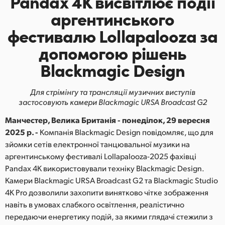
Pandax 4K висвітлює події
Finland
аргентинського
фестивалю
Lollapalooza за
France
допомогою
рішень
Germany
Blackmagic Design
Hong Kong SAR, China
Для стрімінгу та трансляції музичних виступів
India
застосовують камери Blackmagic URSA Broadcast G2
Italy
Манчестер, Велика Британія - понеділок, 29 вересня
2025 р. -
Компанія Blackmagic Design повідомляє, що для
Japan
зйомки сетів електронної танцювальної музики на
аргентинському фестивалі Lollapalooza-2025 фахівці
Korea
Pandax 4K використовували техніку Blackmagic Design.
Камери Blackmagic URSA Broadcast G2 та Blackmagic Studio
Mexico
4K Pro дозволили захопити винятково чітке зображення
навіть в умовах слабкого освітлення, реалістично
Malaysia
передаючи енергетику подій, за якими глядачі стежили з