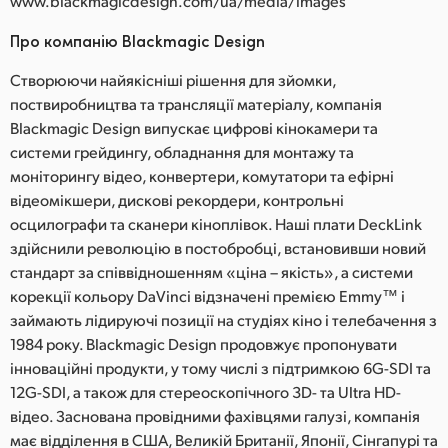
www.blackmagicdesign.com/ua/media/images
Про компанію Blackmagic Design
Створюючи найякісніші рішення для зйомки,
поствиробництва та трансляції матеріалу, компанія
Blackmagic Design випускає цифрові кінокамери та
системи грейдингу, обладнання для монтажу та
моніторингу відео, конвертери, комутатори та ефірні
відеомікшери, дискові рекордери, контрольні
осцилографи та сканери кіноплівок. Наші плати DeckLink
здійснили революцію в постобробці, встановивши новий
стандарт за співвідношенням «ціна – якість», а системи
корекції кольору DaVinci відзначені премією Emmy™ і
займають лідируючі позиції на студіях кіно і телебачення з
1984 року. Blackmagic Design продовжує пропонувати
інноваційні продукти, у тому числі з підтримкою 6G-SDI та
12G-SDI, а також для стереоскопічного 3D- та Ultra HD-
відео. Заснована провідними фахівцями галузі, компанія
має відділення в США, Великій Британії, Японії, Сінгапурі та