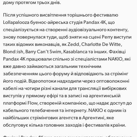
Netherlands
дому протягом трьох днів.
New Zealand
Після успішного висвітлення торішнього фестивалю
Lollapalooza буенос-айреська студія Pandax 4K, що
Norway
спеціалізується на створенні аудіовізуального контенту,
знову повернулася туди, щоб зняти на сцені Perry виступи
Poland
таких відомих виконавців, як Zedd, Charlotte De Witte,
Blond:ish, Barry Can’t Swim, Kasablanca та інших. Фахівці
Portugal
Pandax 4K працювали спільно зі спеціалістами NAKIO, які
вже давно займаються загальним технічним
Singapore
забезпеченням цього форуму й відповідають за стрімінг
South Africa
його подій. Відеопотоки надходили через оптоволоконні
кабелі на чотири різні канали для трансляції вибіркових
Spain
виступів у прямому ефірі та в записі на аргентинській
платформі Flow, створеній компанією, що надає доступ до
Sweden
кабельного телебачення та інтернету. NAKIO є одним із
найбільших стрімінгових агентств в Аргентині, яке
Chinese Taipei
обслуговує кілька головних заходів і фестивалів країни.
Turkey