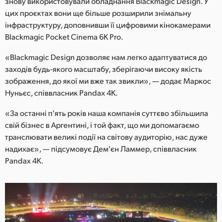
знову використовували обладнання Blackmagic Design. У
цих проєктах вони ще більше розширили знімальну
інфраструктуру, доповнивши її цифровими кінокамерами
Blackmagic Pocket Cinema 6K Pro.
«Blackmagic Design дозволяє нам легко адаптуватися до
заходів будь-якого масштабу, зберігаючи високу якість
зображення, до якої ми вже так звикли», — додає Маркос
Нуньєс, співвласник Pandax 4K.
«За останні п'ять років наша компанія суттєво збільшила
свій бізнес в Аргентині, і той факт, що ми допомагаємо
транслювати великі події на світову аудиторію, нас дуже
надихає», — підсумовує Дем'єн Ламмер, співвласник
Pandax 4K.