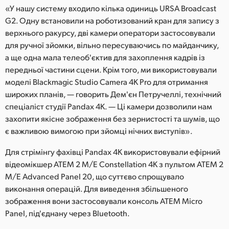
«У нашу систему входило кілька одиниць URSA Broadcast
G2. Одну встановили на роботизований кран для запису з
верхнього ракурсу, дві камери оператори застосовували
для ручної зйомки, вільно пересуваючись по майданчику,
а ще одна мала телеоб'єктив для захоплення кадрів із
передньої частини сцени. Крім того, ми використовували
моделі Blackmagic Studio Camera 4K Pro для отримання
широких планів, — говорить Дем'єн Петручеллі, технічний
спеціаліст студії Pandax 4K. — Ці камери дозволили нам
захопити якісне зображення без зернистості та шумів, що
є важливою вимогою при зйомці нічних виступів».
Для стрімінгу фахівці Pandax 4K використовували ефірний
відеомікшер ATEM 2 M/E Constellation 4K з пультом ATEM 2
M/E Advanced Panel 20, що суттєво спрощувало
виконання операцій. Для виведення збільшеного
зображення вони застосовували консоль ATEM Micro
Panel, під'єднану через Bluetooth.