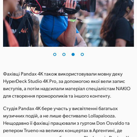
Фахівці Pandax 4K також використовували мовну деку
HyperDeck Studio 4K Pro, за допомогою якої вели запис
виступів, а потім надсилали матеріал спеціалістам NAKIO
для створення промороликів та іншого контенту.
Студія Pandax 4K бере участь у висвітленні багатьох
музичних подій, а не лише фестивалю Lollapalooza.
Нещодавно її фахівці працювали з гуртом Don Osvaldo та
репером Trueno на великих концертах в Аргентині, де