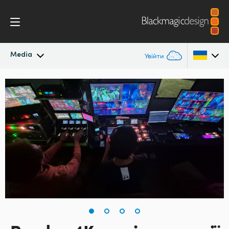
Media
Увійти
Останні новини
Argentina
Australia
Архів новин
Austria
Галерея зображень
Brazil
Canada
China
Denmark