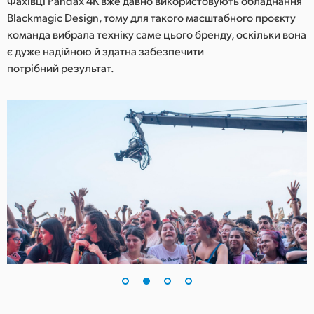
Фахівці Pandax 4K вже давно використовують обладнання
Blackmagic Design, тому для такого масштабного проєкту
UAE
команда вибрала техніку саме цього бренду, оскільки вона
Ukraine
є дуже надійною й здатна забезпечити
потрібний результат.
United Kingdom
United States