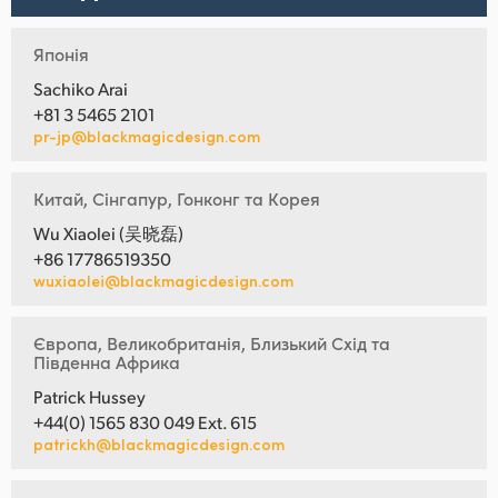
Японія
Sachiko Arai
+81 3 5465 2101
pr-jp@blackmagicdesign.com
Китай, Сінгапур, Гонконг та Корея
Wu Xiaolei (吴晓磊)
+86 17786519350
wuxiaolei@blackmagicdesign.com
Європа, Великобританія, Близький Схід та
Південна Африка
Patrick Hussey
+44(0) 1565 830 049 Ext. 615
patrickh@blackmagicdesign.com