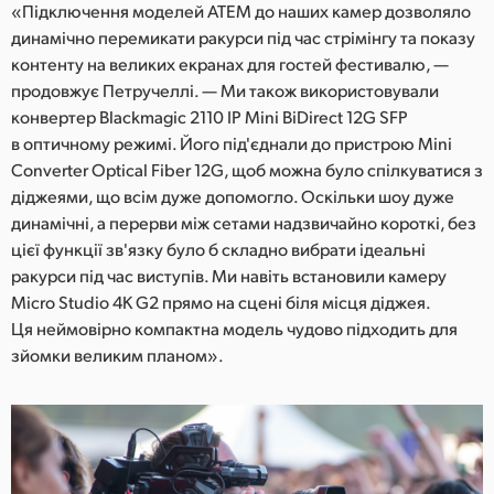
«Підключення моделей ATEM до наших камер дозволяло
динамічно перемикати ракурси під час стрімінгу та показу
контенту на великих екранах для гостей фестивалю, —
продовжує Петручеллі. — Ми також використовували
конвертер Blackmagic 2110 IP Mini BiDirect 12G SFP
в оптичному режимі. Його під'єднали до пристрою Mini
Converter Optical Fiber 12G, щоб можна було спілкуватися з
діджеями, що всім дуже допомогло. Оскільки шоу дуже
динамічні, а перерви між сетами надзвичайно короткі, без
цієї функції зв'язку було б складно вибрати ідеальні
ракурси під час виступів. Ми навіть встановили камеру
Micro Studio 4K G2 прямо на сцені біля місця діджея.
Ця неймовірно компактна модель чудово підходить для
зйомки великим планом».