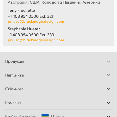
Австралія, США, Канада та Південна Америка
Terry Frechette
+1 408 954 0500 Ext. 321
pr-usa@blackmagicdesign.com
Stephanie Hueter
+1 408 954 0500 Ext. 339
pr-usa@blackmagicdesign.com
Продукція
Професійні камери
Підтримка
Додатки DaVinci
Resolve і Fusion
Дилери
Спільнота
Відеомікшери ATEM
Центр підтримки
Ultimatte
Зворотній зв'язок
Splice Community
Компанія
Дискові рекордери
Захоплення
Офіси
та відтворення
Країна або регіон:
Ukraine