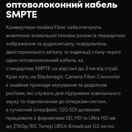
оптоволоконний кабель
Finland
SMPTE
Керування
France
Конвертери лінійки Fiber забезпечують
Конвертери
Germany
живлення знімальної техніки разом із передачею
Аксесуари
зображення та аудіосигналу, повідомлень
Hong Kong SAR, China
двостороннього зв'язку та індикації стану через
India
Характеристики
один оптоволоконний кабель за
стандартом SMPTE на відстані до 2 км від студії.
Italy
Крім того, на Blackmagic Camera Fiber Converter
Japan
є знайомі прилади керування та додаткові
роз'єми, які служать для підтримки зовнішнього
Korea
звуку та підключення до інтерком-систем,
Mexico
а сучасний інтерфейс 12G-SDI дозволяє
працювати з форматами SD, HD та Ultra HD аж
Malaysia
до 2160p/60. Тепер URSA Broadcast G2 легко