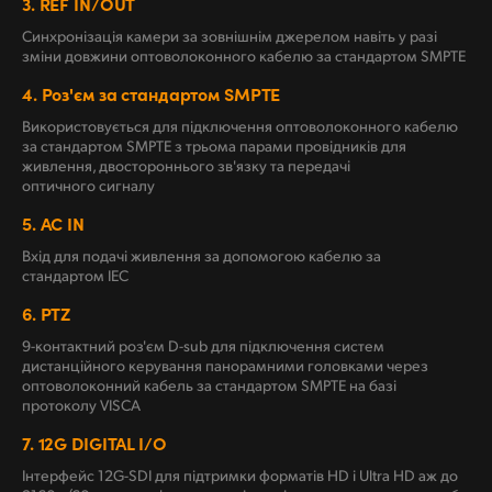
3.
REF IN/OUT
Синхронізація камери за зовнішнім джерелом навіть у разі
зміни довжини оптоволоконного кабелю за стандартом SMPTE
4.
Роз'єм за стандартом SMPTE
Використовується для підключення оптоволоконного кабелю
за стандартом SMPTE з трьома парами провідників для
живлення, двостороннього зв'язку та передачі
оптичного сигналу
5.
AC IN
Вхід для подачі живлення за допомогою кабелю за
стандартом IEC
6.
PTZ
9-контактний роз'єм D-sub для підключення систем
дистанційного керування панорамними головками через
оптоволоконний кабель за стандартом SMPTE на базі
протоколу VISCA
7.
12G DIGITAL I/O
Інтерфейс 12G-SDI для підтримки форматів HD і Ultra HD аж до