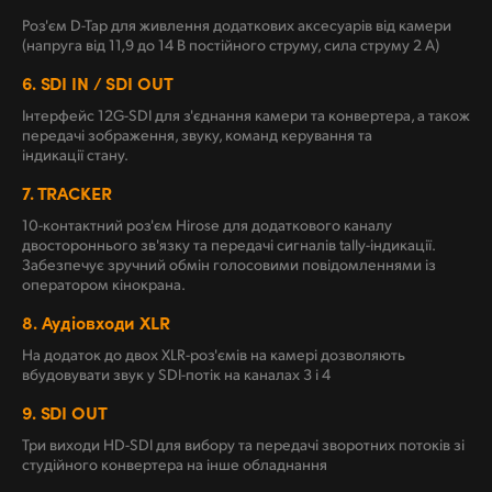
Роз'єм D-Tap для живлення додаткових аксесуарів від камери
(напруга від 11,9 до 14 В постійного струму, сила струму 2 А)
6.
SDI IN / SDI OUT
Інтерфейс 12G-SDI для з'єднання камери та конвертера, а також
передачі зображення, звуку, команд керування та
індикації стану.
7.
TRACKER
10-контактний роз'єм Hirose для додаткового каналу
двостороннього зв'язку та передачі сигналів tally-індикації.
Забезпечує зручний обмін голосовими повідомленнями із
оператором кінокрана.
8.
Аудіовходи XLR
На додаток до двох XLR-роз'ємів на камері дозволяють
вбудовувати звук у SDI-потік на каналах 3 і 4
9.
SDI OUT
Три виходи HD-SDI для вибору та передачі зворотних потоків зі
студійного конвертера на інше обладнання