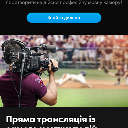
Netherlands
перетворити на дійсно професійну мовну камеру!
New Zealand
Знайти дилера
Norway
Poland
Portugal
Singapore
South Africa
Spain
Sweden
Chinese Taipei
Пряма трансляція
із
Turkey
самого центру подій