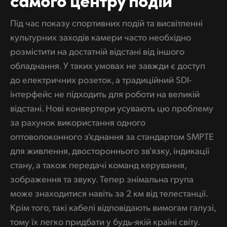
UAE
Під час показу спортивних подій та висвітленні
Ukraine
культурних заходів камери часто необхідно
розмістити на достатній відстані від іншого
United Kingdom
обладнання. У таких умовах не завжди є доступ
до електричних розеток, а традиційний SDI-
United States
інтерфейс не підходить для роботи на великій
відстані. Нові конвертери усувають цю проблему
за рахунок використання одного
оптоволоконного з'єднання за стандартом SMPTE
для живлення, двостороннього зв'язку, індикації
стану, а також передачі команд керування,
зображення та звуку. Тепер знімальна група
може знаходитися навіть за 2 км від телестанції.
Крім того, такі кабелі відповідають вимогам галузі,
тому їх легко придбати у будь-якій країні світу.