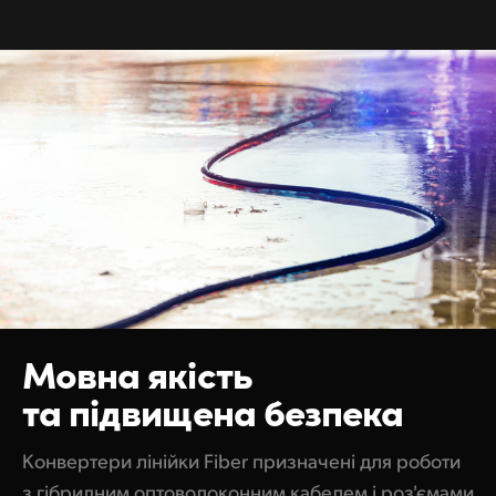
Мовна
якість
та
підвищена безпека
Конвертери лінійки Fiber призначені для роботи
з гібридним оптоволоконним кабелем і роз'ємами