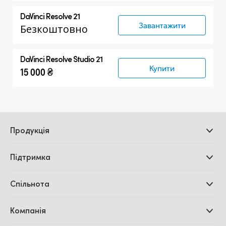
DaVinci Resolve 21
Завантажити
Безкоштовно
DaVinci Resolve Studio 21
Купити
15 000 ₴
Продукція
Професійні камери
Підтримка
Додатки DaVinci
Resolve і Fusion
Дилери
Спільнота
Відеомікшери ATEM
Центр підтримки
Ultimatte
Зворотній зв'язок
Splice Community
Компанія
Дискові рекордери
Захоплення