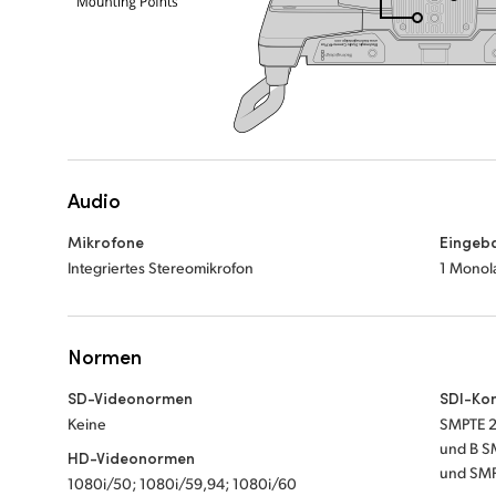
Audio
Mikrofone
Eingeb
Integriertes Stereomikrofon
1 Monol
Normen
SD-Videonormen
SDI-Ko
Keine
SMPTE 2
und B S
HD-Videonormen
und SMP
1080i/50; 1080i/59,94; 1080i/60