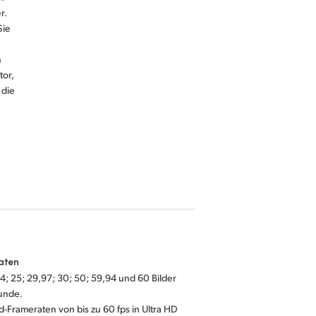
r.
Sie
n
tor,
 die
aten
4; 25; 29,97; 30; 50; 59,94 und 60 Bilder
unde.
-Frameraten von bis zu 60 fps in Ultra HD