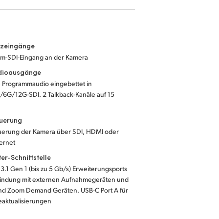
nzeingänge
m-SDI-Eingang an der Kamera
dioausgänge
e Programmaudio eingebettet in
/6G/12G-SDI. 2 Talkback-Kanäle auf 15
euerung
uerung der Kamera über SDI, HDMI oder
ernet
r-Schnittstelle
3.1 Gen 1 (bis zu 5 Gb/s) Erweiterungsports
bindung mit externen Aufnahmegeräten und
nd Zoom Demand Geräten. USB-C Port A für
eaktualisierungen