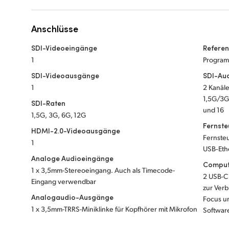
Anschlüsse
SDI-Videoeingänge
Refere
1
Program
SDI-Videoausgänge
SDI-Au
1
2 Kanäl
1,5G/3G
SDI-Raten
und 16
1,5G, 3G, 6G, 12G
Fernst
HDMI-2.0-Videoausgänge
Fernste
1
USB‑Eth
Analoge Audioeingänge
Compute
1 x 3,5mm-Stereoeingang. Auch als Timecode-
2 USB-C 
Eingang verwendbar
zur Ver
Analogaudio-Ausgänge
Focus u
1 x 3,5mm-TRRS-Miniklinke für Kopfhörer mit Mikrofon
Softwar