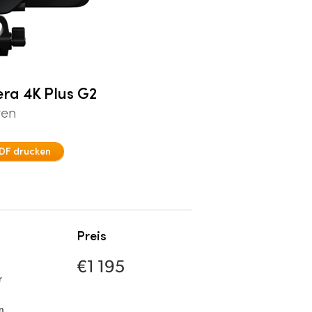
ra 4K Plus G2
ten
DF drucken
Preis
€1 195
r
n