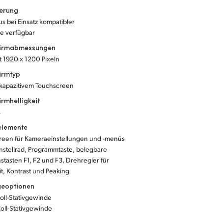
ierung
s bei Einsatz kompatibler
ve verfügbar
hirmabmessungen
it 1920 x 1200 Pixeln
irmtyp
 kapazitivem Touchscreen
irmhelligkeit
s
elemente
reen für Kameraeinstellungen und -menüs
nstellrad, Programmtaste, belegbare
stasten F1, F2 und F3, Drehregler für
it, Kontrast und Peaking
eoptionen
Zoll-Stativgewinde
Zoll-Stativgewinde