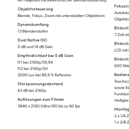
Fokuss
Objektivsteuerung
Autofoku
Blende, Fokus, Zoom mit unterstützten Objektiven
Objekti
Dynamikumfang
Bildsc
13 Blendenstufen
7 Zoll m
Dual Native ISO
Bildsch
0 dB und 18 dB Gain
LCD mit
Empfindlichkeit bei 0 dB Gain
Bildsch
f11 bei 2160p/59,94
600 Nit
f12 bei 2160p/50
Bedien
2000 Lux bei 89,9 % Reflexion
Touchsc
Störspannungsabstand
sowie Ei
63 dB bei 2160p
Funktion
Auflösungen zum Filmen
Helligke
3840 x 2160 (Ultra HD) bis zu 60 fps
Montag
2 x 1/4-
1 x 3/8-