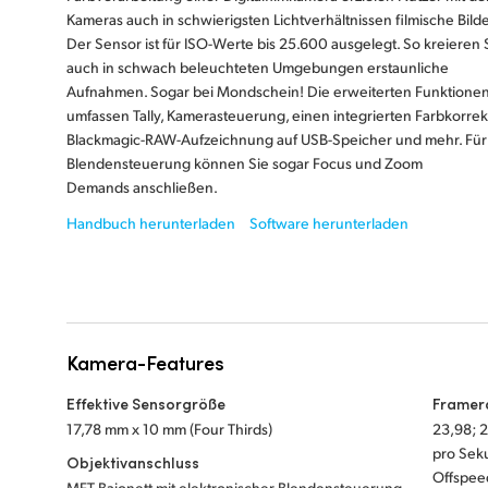
Kameras auch in schwierigsten Lichtverhältnissen filmische Bilde
Der Sensor ist für ISO-Werte bis 25.600 ausgelegt. So kreieren 
auch in schwach beleuchteten Umgebungen erstaunliche
Aufnahmen. Sogar bei Mondschein! Die erweiterten Funktione
umfassen Tally, Kamerasteuerung, einen integrierten Farbkorrek
Blackmagic-RAW-Aufzeichnung auf USB-Speicher und mehr. Für
Blendensteuerung können Sie sogar Focus und Zoom
Demands anschließen.
Handbuch herunterladen
Software herunterladen
Kamera-Features
Effektive Sensorgröße
Framer
17,78 mm x 10 mm (Four Thirds)
23,98; 2
pro Sek
Objektivanschluss
Offspeed
MFT-Bajonett mit elektronischer Blendensteuerung