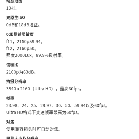
动态范围
13档。
UAE
双原生ISO
Ukraine
0dB和18dB增益。
0dB增益灵敏度
United Kingdom
f11，2160p59.94。
f12，2160p50。
United States
照度2000Lux，89.9%反射率。
信噪比
2160p为63dB。
拍摄分辨率
3840 x 2160（Ultra HD），最高60fps。
帧率
23.98、24、25、29.97、30、50、59.94以及60fps。
Ultra HD格式下变速帧率最高为60fps。
对焦
使用兼容镜头时可自动对焦。
屏幕大小及分辨率