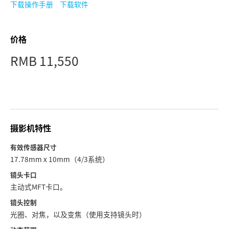
Netherlands
下载操作手册
下载软件
New Zealand
价格
Norway
RMB 11,550
Poland
Portugal
Singapore
摄影机特性
South Africa
有效传感器尺寸
Spain
17.78mm x 10mm（4/3系统）
镜头卡口
Sweden
主动式MFT卡口。
中华台北
镜头控制
光圈、对焦，以及变焦（使用支持镜头时）
Turkey