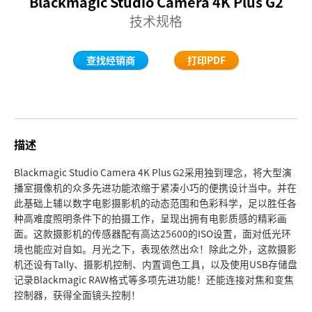
Blackmagic Studio Camera 4K Plus G2
Finland
技术规格
技术规格
France
查找经销商
打印PDF
Germany
中国香港
India
描述
Italy
Blackmagic Studio Camera 4K Plus G2采用独到理念，将大型演
播室摄像机的众多先进功能浓缩于紧凑小巧的便携设计当中。并在
Japan
此基础上辅以数字电影摄影机的动态范围和色彩科学，足以胜任各
种高难度照明条件下的拍摄工作，呈现出拥有电影质感的精彩画
Korea
面。这款摄影机的传感器配有高达25600的ISO设置，面对低光环
境也能应对自如。月光之下，表现依然出众！除此之外，这款摄影
Mexico
机还设有Tally、摄影机控制、内置调色工具，以及使用USB存储盘
记录Blackmagic RAW格式等多项先进功能！还能连接对焦和变焦
Malaysia
控制器，获得全面镜头控制！