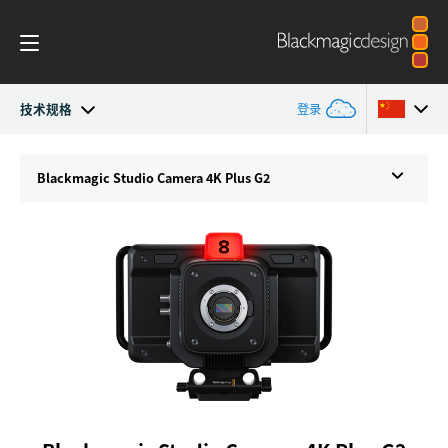
技术规格
登录
Blackmagic Studio Camera
Argentina
Blackmagic
Studio Camera 4K Plus G2
Australia
型号
Austria
工作流程
Brazil
配件
Canada
Blackmagic OS
中国
Denmark
Blackmagic RAW