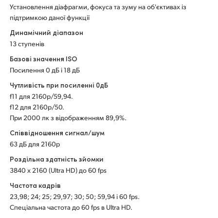
Установлення діафрагми, фокуса та зуму на об'єктивах із
UAE
підтримкою даної функції
Динамічний діапазон
Ukraine
13 ступенів
United Kingdom
Базові значення ISO
Посилення 0 дБ і 18 дБ
United States
Чутливість при посиленні 0дБ
f11 для 2160p/59,94.
f12 для 2160p/50.
При 2000 лк з відображенням 89,9%.
Співвідношення сигнал/шум
63 дБ для 2160p
Роздільна здатність зйомки
3840 x 2160 (Ultra HD) до 60 fps
Частота кадрів
23,98; 24; 25; 29,97; 30; 50; 59,94 і 60 fps.
Спеціальна частота до 60 fps в Ultra HD.