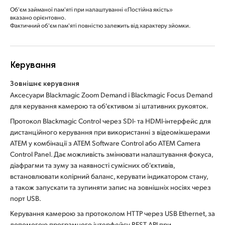
Об'єм займаної пам'яті при налаштуванні «Постійна якість»
вказано орієнтовно.
Фактичний об'єм пам'яті повністю залежить від характеру зйомки.
Керування
Зовнішнє керування
Аксесуари Blackmagic Zoom Demand і Blackmagic Focus Demand
для керування камерою та об'єктивом зі штативних рукояток.
Протокол Blackmagic Control через SDI- та HDMI-інтерфейс для
дистанційного керування при використанні з відеомікшерами
ATEM у комбінації з ATEM Software Control або ATEM Camera
Control Panel. Дає можливість змінювати налаштування фокуса,
діафрагми та зуму за наявності сумісних об'єктивів,
встановлювати колірний баланс, керувати індикатором стану,
а також запускати та зупиняти запис на зовнішніх носіях через
порт USB.
Керування камерою за протоколом HTTP через USB Ethernet, за
допомогою програмного інтерфейсу REST API при