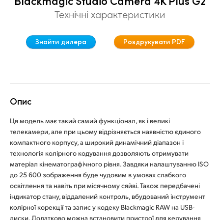
Blackmagic Studio Camera 4K Plus G2
Finland
Технічні характеристики
Характеристики
France
Знайти дилера
Роздрукувати PDF
Germany
Hong Kong SAR, China
India
Опис
Italy
Ця модель має такий самий функціонал, як і великі
телекамери, але при цьому відрізняється наявністю єдиного
Japan
компактного корпусу, а широкий динамічний діапазон і
технологія колірного кодування дозволяють отримувати
Korea
матеріал кінематографічного рівня. Завдяки налаштуванню ISO
до 25 600 зображення буде чудовим в умовах слабкого
Mexico
освітлення та навіть при місячному сяйві. Також передбачені
індикатор стану, віддалений контроль, вбудований інструмент
Malaysia
колірної корекції та запис у кодеку Blackmagic RAW на USB-
диски. Додатково можна встановити пристрої для керування