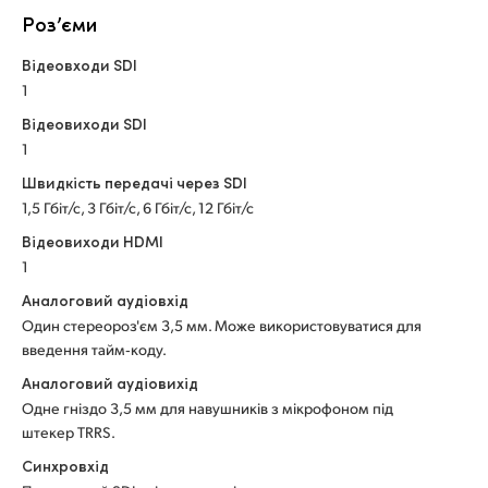
Роз’єми
Відеовходи SDI
1
Відеовиходи SDI
1
Швидкість передачі через SDI
1,5 Гбіт/с, 3 Гбіт/с, 6 Гбіт/с, 12 Гбіт/с
Відеовиходи HDMI
1
Аналоговий аудіовхід
Один стереороз'єм 3,5 мм. Може використовуватися для
введення тайм‑коду.
Аналоговий аудіовихід
Одне гніздо 3,5 мм для навушників з мікрофоном під
штекер TRRS.
Синхровхід