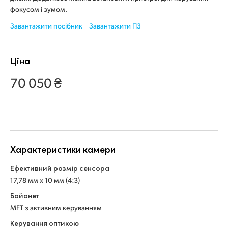
Netherlands
фокусом і зумом.
New Zealand
Завантажити посібник
Завантажити ПЗ
Norway
Ціна
Poland
70 050 ₴
Portugal
Singapore
South Africa
Характеристики камери
Spain
Ефективний розмір сенсора
Sweden
17,78 мм x 10 мм (4:3)
Байонет
Chinese Taipei
MFT з активним керуванням
Turkey
Керування оптикою