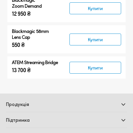
Zoom Demand
Купити
12 950 ₴
Blackmagic 58mm
Lens Cap
Купити
550 ₴
ATEM Streaming Bridge
Купити
13 700 ₴
Продукція
Професійні камери
Підтримка
Додатки DaVinci
Resolve і Fusion
Дилери