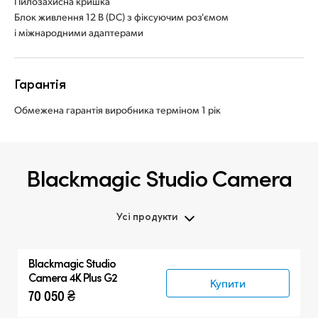
Пилозахисна кришка
Блок живлення 12 В (DC) з фіксуючим роз'ємом
і міжнародними адаптерами
Гарантія
Обмежена гарантія виробника терміном 1 рік
Blackmagic Studio Camera
Усі продукти
Усі продукти
Blackmagic
Studio
Blackmagic Studio Camera
Camera 4K Plus G2
Купити
70 050 ₴
Аксесуари