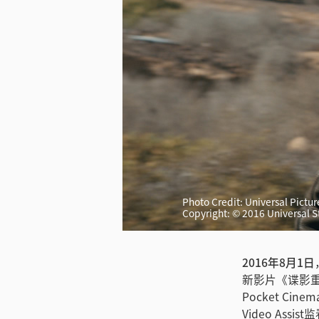
Photo Credit: Universal Pictur
Copyright: © 2016 Universal 
2016年8月1日
新影片《谍影重重5
Pocket Ci
Video As