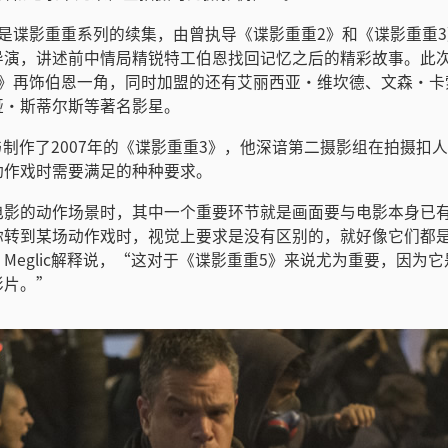
》是谍影重重系列的续集，由曾执导《谍影重重2》和《谍影重重
导演，讲述前中情局精锐特工伯恩找回记忆之后的精彩故事。此
5》再饰伯恩一角，同时加盟的还有艾丽西亚·维坎德、文森·卡
娅·斯蒂尔斯等著名影星。
曾参与制作了2007年的《谍影重重3》，他深谙第二摄影组在拍摄扣
动作戏时需要满足的种种要求。
电影的动作场景时，其中一个重要环节就是画面要与电影本身已
你转到某场动作戏时，视觉上要求是没有区别的，就好像它们都
Meglic解释说，“这对于《谍影重重5》来说尤为重要，因为
影片。”