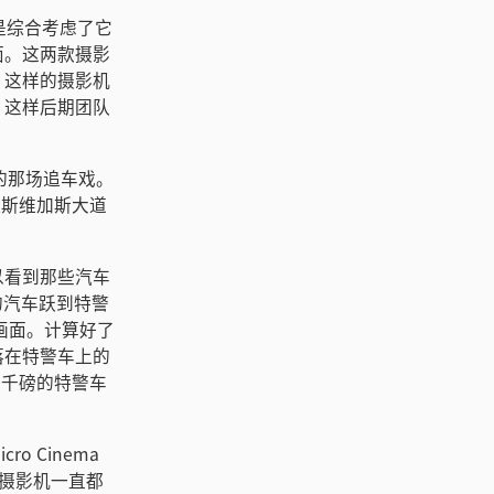
era是综合考虑了它
面。这两款摄影
，这样的摄影机
，这样后期团队
道上的那场追车戏。
在拉斯维加斯大道
以看到那些汽车
的汽车跃到特警
组画面。计算好了
落在特警车上的
达八千磅的特警车
 Cinema
且摄影机一直都