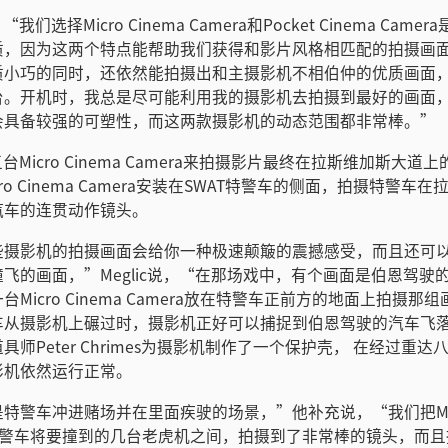
“我们选择Micro Cinema Camera和Pocket Cinema Cam
质，因为这两个特点能帮助我们获得和影片风格相匹配的拍摄画
质小巧的同时，还依然能拍摄出和主摄影机不相伯仲的优质画面
台。开机时，我总是尽可能利用我的摄影机去拍摄到最好的画面
会具备较强的可塑性，而这两款摄影机的动态范围都非常棒。”
了五台Micro Cinema Camera来拍摄影片最终在拉斯维加斯大
ro Cinema Camera安装在SWAT特警车的侧面，拍摄特警车
汽车的连贯动作镜头。
些摄影机的拍摄画面会给你一种极速颠簸的震撼感受，而且还可
飞的画面，”Meglic说，“在那场戏中，有个画面是伯恩驾驶
Micro Cinema Camera放在特警车正前方的地面上拍摄那
车从摄影机上碾过时，摄影机正好可以捕捉到伯恩驾驶的汽车飞
具师Peter Chrimes为摄影机制作了一个保护壳， 在经过重
影机依然运行正常。
特警车冲进赌场并在里面疾驶的场景，”他补充说，“我们把Micro
在特警车将要撞到的几台老虎机之间，拍摄到了非常棒的镜头，而