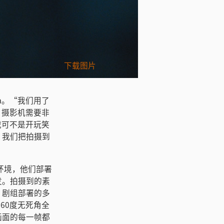
Photo Credit:
下载图片
Copyright: © 
ra。“我们用了
面，摄影机需要非
戏可不是开玩笑
。我们把拍摄到
明环境，他们部署
发。拍摄到的素
。剧组部署的多
360度无死角全
画面的每一帧都