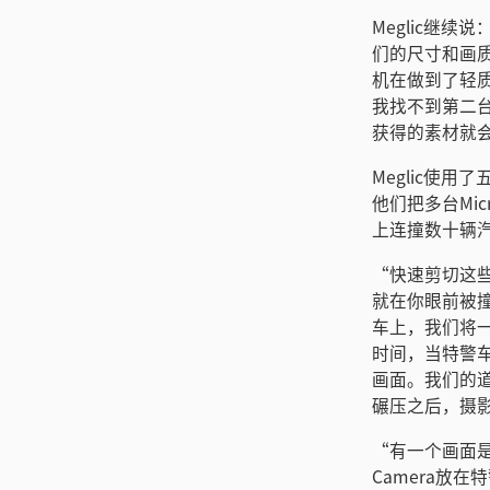
Meglic继续说：
们的尺寸和画
机在做到了轻
我找不到第二
获得的素材就
Meglic使用
他们把多台Mic
上连撞数十辆
“快速剪切这
就在你眼前被撞
车上，我们将一台
时间，当特警
画面。我们的道
碾压之后，摄
“有一个画面是
Camera放