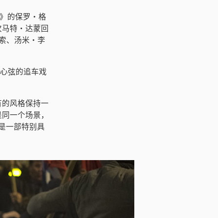
3》的保罗·格
次马特·达蒙回
索、汤米·李
人心弦的追车戏
有的风格保持一
是同一个场景，
它是一部特别具