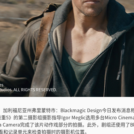
es
Studios. ALL RIGHTS RESERVED.
，加利福尼亚州弗里蒙特市：Blackmagic Design今日发布消
》的第二摄影组摄影指导Igor Meglic选用多台Micro Cinema
nema Camera完成了该片动作戏部分的拍摄。此外，剧组还使用了Bla
sist监看和记录单元来检查拍摄时的摄影机位置。