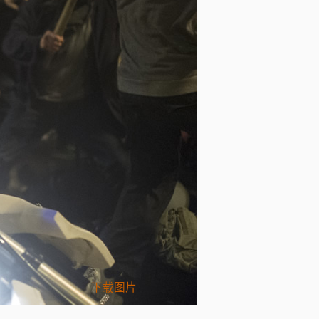
Photo Credit:
下载图片
Copyright: © 