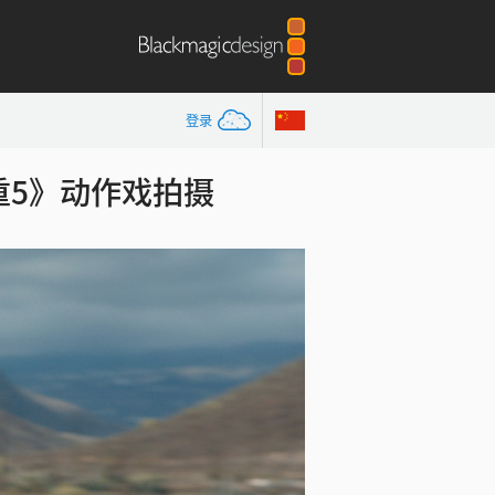
登录
谍影重重5》动作戏拍摄