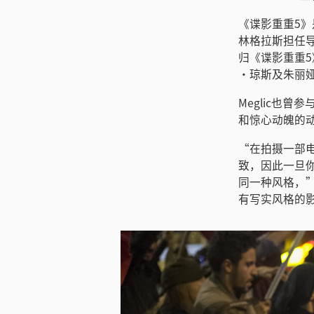
《谍影重重5
林格拉斯担任
归《谍影重重
·琼斯及朱丽
Meglic也
和惊心动魄的
“在拍摄一部
致，因此一旦
同一种风格，”
有写实风格的