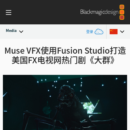
Media
登录
最新动态
Muse VFX使用Fusion Studio
打造
Argentina
美国FX电视网热门剧《大群》
Australia
新闻存档
Austria
新闻图片
Brazil
Canada
中国
Denmark