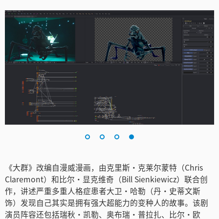
《大群》改编自漫威漫画，由克里斯·克莱尔蒙特（Chris
Claremont）和比尔·显克维奇（Bill Sienkiewicz）联合创
作，讲述严重多重人格症患者大卫·哈勒（丹·史蒂文斯
饰）发现自己其实是拥有强大超能力的变种人的故事。该剧
演员阵容还包括瑞秋·凯勒、奥布瑞·普拉扎、比尔·欧