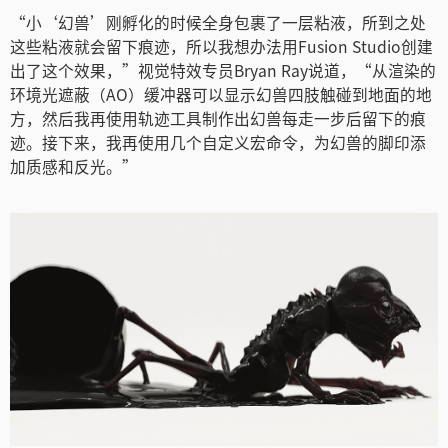
Netherlands
“小‘幻兽’刚孵化的时候全身包裹了一层粘液，所到之处
这些粘液就会留下痕迹，所以我想办法用Fusion Studio创建
New Zealand
出了这个效果，”视觉特效专员Bryan Ray说道，“从渲染的
环境光遮蔽（AO）缓冲器可以显示幻兽四肢触碰到地面的地
Norway
方，然后我再使用轨迹工具制作出幻兽每走一步后留下的痕
迹。接下来，我再使用几个自定义宏命令，为幻兽的脚印添
Poland
加质感和反光。”
Portugal
Singapore
South Africa
Spain
Sweden
中华台北