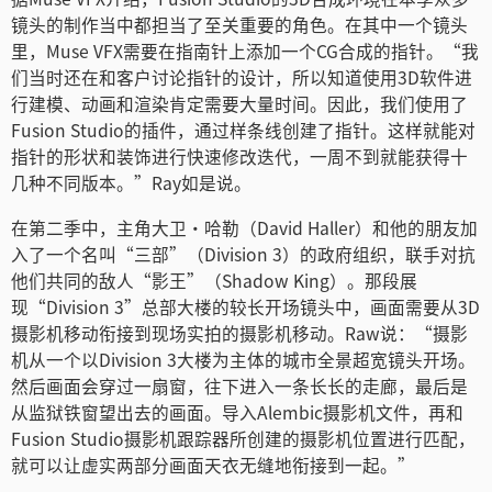
镜头的制作当中都担当了至关重要的角色。在其中一个镜头
里，Muse VFX需要在指南针上添加一个CG合成的指针。“我
们当时还在和客户讨论指针的设计，所以知道使用3D软件进
行建模、动画和渲染肯定需要大量时间。因此，我们使用了
Fusion Studio的插件，通过样条线创建了指针。这样就能对
指针的形状和装饰进行快速修改迭代，一周不到就能获得十
几种不同版本。”Ray如是说。
在第二季中，主角大卫·哈勒（David Haller）和他的朋友加
入了一个名叫“三部”（Division 3）的政府组织，联手对抗
他们共同的敌人“影王”（Shadow King）。那段展
现“Division 3”总部大楼的较长开场镜头中，画面需要从3D
摄影机移动衔接到现场实拍的摄影机移动。Raw说：“摄影
机从一个以Division 3大楼为主体的城市全景超宽镜头开场。
然后画面会穿过一扇窗，往下进入一条长长的走廊，最后是
从监狱铁窗望出去的画面。导入Alembic摄影机文件，再和
Fusion Studio摄影机跟踪器所创建的摄影机位置进行匹配，
就可以让虚实两部分画面天衣无缝地衔接到一起。”