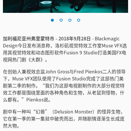
Finland
France
Germany
加利福尼亚州弗里蒙特市 - 2018年9月28日
- Blackmagic
Design今日发布消息称，洛杉矶视觉特效工作室Muse VFX选
中国香港
用其视觉特效和动态图形软件Fusion 9 Studio打造美国FX电
India
视网热门剧《大群》。
在创始人兼视效总监John Gross与Fred Pienkos二人的领导
Italy
下，Muse VFX团队使用了Fusion Studio完成了这部热门美
Japan
剧第二季的制作。“我们为这部电视剧制作的大部分视觉特
效工作都是围绕里面的各种角色和生物，从老鼠到怪物，什
Korea
么都有。”Pienkos说。
Mexico
剧中有一种叫“幻兽”（Delusion Monster）的怪异生物，
它在第一季的第一集就中破壳而出，并随剧情逐渐生长成庞
Malaysia
然大物。