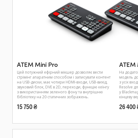
ATEM Mini Pro
ATEM M
Цей потужний ефірний мікшер дозволяє вести
На додато
стрімінг апаратним способом і записувати контент
модель до
на USB-диски, має чотири HDMI-входи, USB-вихід,
з усіх вхо
звуковий блок, DVE в 2D, переходи, функцію кеїнгу
Resolve д
з використанням зеленого фону та внутрішню
у Blackma
бібліотеку на 20 статичних зображень.
кінцеву ве
15 750 ₴
26 400 