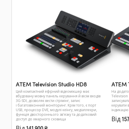
ATEM Television Studio HD8
ATEM T
Цей компактний ефірний відеомікшер має
На додато
вбудовану мовну панель керування й вісім входів
Televisio
3G-SDI, дозволяє вести стрімінг, запис
записувати
і багатовіконний моніторинг. Крім того, є порт
керувати 
USB, процесор DVE, модулі кеїнгу, медіаплеєри,
індикацію
функція двостороннього зв'язку та додатковий
Від 157
доступ до хмарного сховища
Від 141 900 ₴