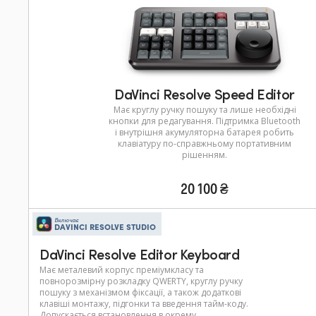
DaVinci Resolve Speed Editor
Має круглу ручку пошуку та лише необхідні
кнопки для редагування. Підтримка Bluetooth
і внутрішня акумуляторна батарея робить
клавіатуру по-справжньому портативним
рішенням.
20 100 ₴
Включає
DAVINCI RESOLVE STUDIO
DaVinci Resolve Editor Keyboard
Має металевий корпус преміумкласу та
повнорозмірну розкладку QWERTY, круглу ручку
пошуку з механізмом фіксації, а також додаткові
клавіші монтажу, підгонки та введення тайм-коду.
Допускається встановлення в окрему