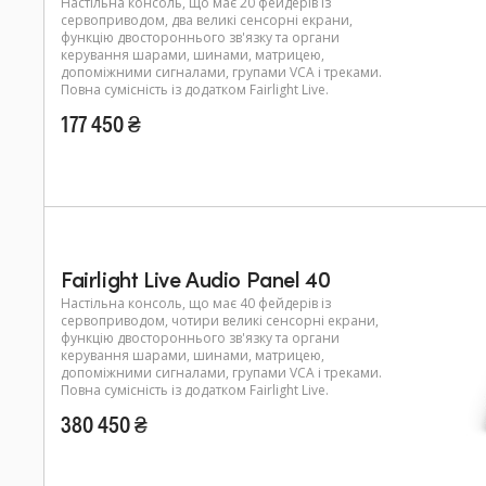
Настільна консоль, що має 20 фейдерів із
сервоприводом, два великі сенсорні екрани,
функцію двостороннього зв'язку та органи
керування шарами, шинами, матрицею,
допоміжними сигналами, групами VCA і треками.
Повна сумісність із додатком Fairlight Live.
177 450 ₴
Fairlight Live Audio Panel 40
Настільна консоль, що має 40 фейдерів із
сервоприводом, чотири великі сенсорні екрани,
функцію двостороннього зв'язку та органи
керування шарами, шинами, матрицею,
допоміжними сигналами, групами VCA і треками.
Повна сумісність із додатком Fairlight Live.
380 450 ₴