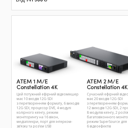
ATEM 1 M/E
ATEM 2 M/E
Constellation 4K
Constellation 4K
Цей потужний ефірний відеомікшер
Сучасний ефірний відео
має 10 входів 12G-SDI
має 20 входів 12G-SDI
з перетворенням формату, 6 виходів
з перетворенням форма
12G-SDI, процесор DVE, 4 модулі
12 виходів 12G-SDI, 2 п
колірного кеїнгу, режим
8 модулів кеїнгу, 2 роз’
моніторингу на 16 вікон,
багатовіконного моніто
медіаплеєри, порт для інтерком-
режим SuperSource для
зв’язку та роз’єм USB
6 відеоефектів