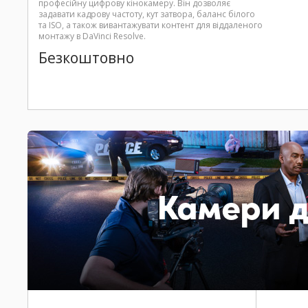
професійну цифрову кінокамеру. Він дозволяє
задавати кадрову частоту, кут затвора, баланс білого
та ISO, а також вивантажувати контент для віддаленого
монтажу в DaVinci Resolve.
Безкоштовно
Камери д