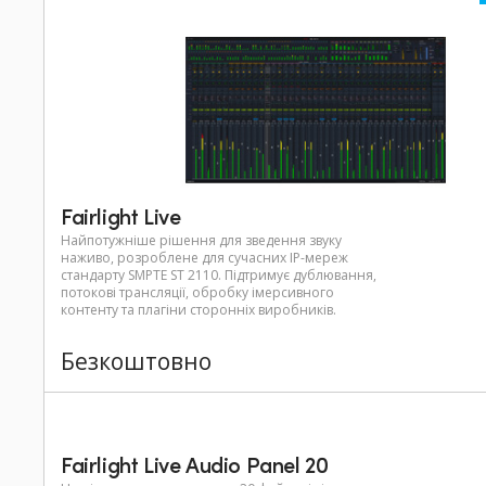
Fairlight Live
Найпотужніше рішення для зведення звуку
наживо, розроблене для сучасних IP-мереж
стандарту SMPTE ST 2110. Підтримує дублювання,
потокові трансляції, обробку імерсивного
контенту та плагіни сторонніх виробників.
Безкоштовно
Fairlight Live Audio Panel 20