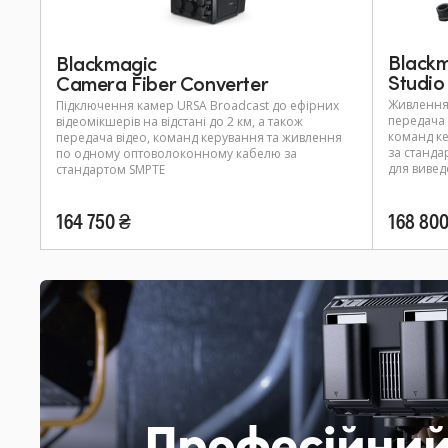
Black
Blackmagic
Studio
Camera Fiber Converter
Живлення 
Підключення камер URSA Broadcast до ефірних
передача 
відеомікшерів на відстані до 2 км, а також
команд к
передача відео, команд керування та живлення
за станда
по одному оптоволоконному кабелю за
для вивед
стандартом SMPTE
164 750 ₴
168 800
Професійний