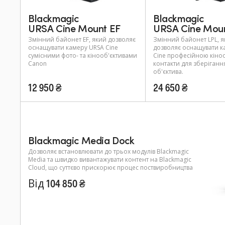
Blackmagic
Blackmagic
URSA Cine Mount EF
URSA Cine Moun
Змінний байонет EF, який дозволяє
Змінний байонет LPL, 
оснащувати камеру URSA Cine
дозволяє оснащувати к
сумісними фото- та кінооб'єктивами
Cine професійною кіно
Canon
контакти для зберіганн
об'єктива.
12 950 ₴
24 650 ₴
Blackmagic Media Dock
Дозволяє встановлювати до трьох модулів Blackmagic
Media та швидко вивантажувати контент на Blackmagic
Cloud, що суттєво прискорює процес поствиробництва
Від 104 850 ₴