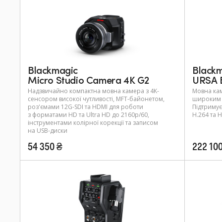
Black
Blackmagic
URSA 
Micro Studio Camera 4K G2
Мовна кам
Надзвичайно компактна мовна камера з 4K-
широким 
сенсором високої чутливості, MFT-байонетом,
Підтримує
роз'ємами 12G-SDI та HDMI для роботи
H.264 та H
з форматами HD та Ultra HD до 2160p/60,
інструментами колірної корекції та записом
на USB-диски
54 350 ₴
222 10