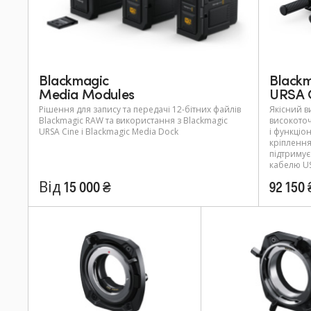
Blackmagic
Black
Media Modules
URSA 
Рішення для запису та передачі 12-бітних файлів
Якісний в
Blackmagic RAW та використання з Blackmagic
високото
URSA Cine і Blackmagic Media Dock
і функціо
кріплення
підтримує
кабелю US
Від 15 000 ₴
92 150 