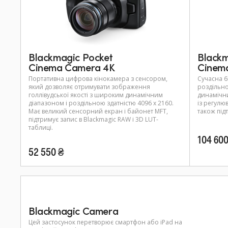
Blackmagic Pocket
Blackm
Cinema Camera 4K
Cinem
Портативна цифрова кінокамера з сенсором,
Сучасна 6
який дозволяє отримувати зображення
роздільно
голлівудської якості з широким динамічним
динамічни
діапазоном і роздільною здатністю 4096 х 2160.
із регулю
Має великий сенсорний екран і байонет MFT,
також під
підтримує запис в Blackmagic RAW і 3D LUT-
таблиці.
104 600
52 550 ₴
Blackmagic Camera
Цей застосунок перетворює смартфон або iPad на