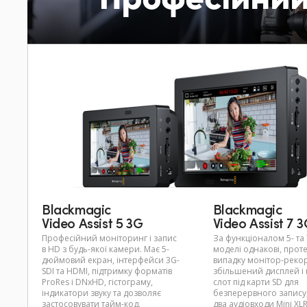
Blackmagic
Blackmagic
Video Assist 5 3G
Video Assist 7 
Професійний моніторинг і запис
За функціоналом 5- та
в HD з будь-якої камери. Має 5-
моделі однакові, проте
дюймовий екран, інтерфейси 3G-
випадку монітор-реко
SDI та HDMI, підтримку форматів
збільшений дисплей і
ProRes і DNxHD, гістограму,
слот під карти SD для
індикатори звуку та дозволяє
безперервного запису,
застосовувати тайм-код.
два аудіовходи Mini XL