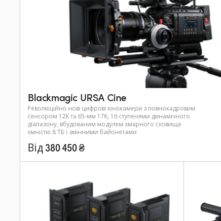
Blackmagic URSA Cine
Революційно нові цифрові кінокамери з повнокадровим
сенсором 12K та 65-мм 17K, 16 ступенями динамічного
діапазону, вбудованим модулем хмарного сховища
ємністю 8 ТБ і змінними байонетами
Від 380 450 ₴