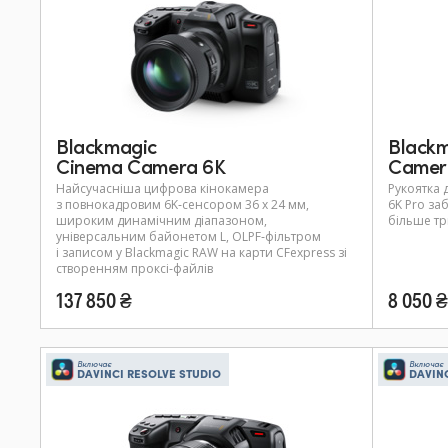
Blackmagic
Blackm
Cinema Camera 6K
Camera
Найсучасніша цифрова кінокамера
Рукоятка 
з повнокадровим 6K‑сенсором 36 x 24 мм,
6K Pro за
широким динамічним діапазоном,
більше тр
універсальним байонетом L, OLPF‑фільтром
і записом у Blackmagic RAW на карти CFexpress зі
створенням проксі‑файлів
137 850 ₴
8 050 ₴
Включає
Включає
DAVINCI RESOLVE STUDIO
DAVIN