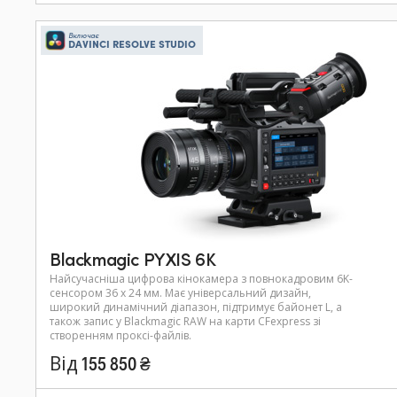
Включає
DAVINCI RESOLVE STUDIO
Blackmagic PYXIS 6K
Найсучасніша цифрова кінокамера з повнокадровим 6K-
сенсором 36 x 24 мм. Має універсальний дизайн,
широкий динамічний діапазон, підтримує байонет L, а
також запис у Blackmagic RAW на карти CFexpress зі
створенням проксі-файлів.
Від 155 850 ₴