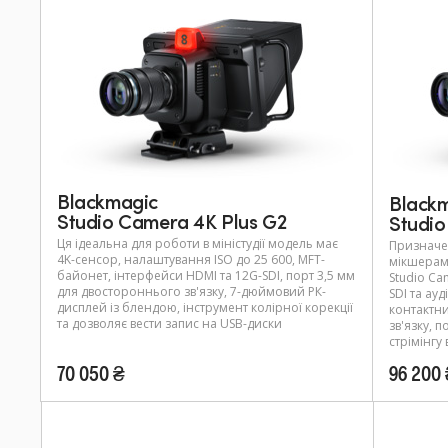
Blackmagic
Black
Studio Camera 4K Plus G2
Studio
Ця ідеальна для роботи в міністудії модель має
Призначе
4K-сенсор, налаштування ISO до 25 600, MFT-
мікшерами
байонет, інтерфейси HDMI та 12G-SDI, порт 3,5 мм
Studio Ca
для двостороннього зв'язку, 7-дюймовий РК-
SDI та ау
дисплей із блендою, інструмент колірної корекції
контактни
та дозволяє вести запис на USB-диски
зв'язку, п
стрімінгу
70 050 ₴
96 200