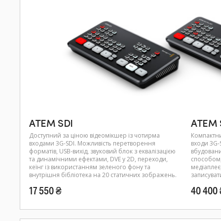
ATEM SDI
ATEM S
Доступний за ціною відеомікшер із чотирма
Компактни
входами 3G-SDI. Можливість перетворення
входи 3G-
форматів, USB-вихід, звуковий блок з еквалізацією
вбудовани
та динамічними ефектами, DVE у 2D, переходи,
способом,
кеїнг із використанням зеленого фону та
медіаплеєр
внутрішня бібліотека на 20 статичних зображень.
записуват
17 550 ₴
40 400