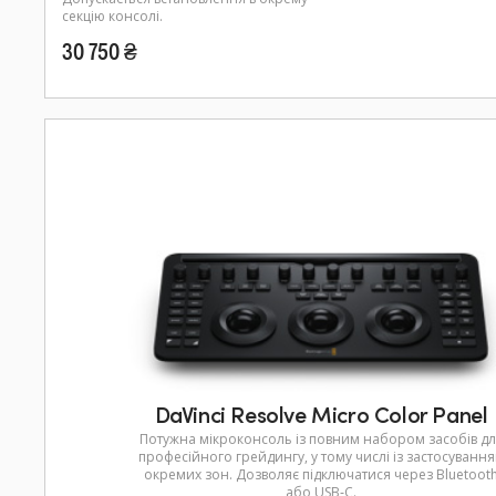
секцію консолі.
30 750 ₴
DaVinci Resolve Micro Color Panel
Потужна мікроконсоль із повним набором засобів дл
професійного грейдингу, у тому числі із застосуванн
окремих зон. Дозволяє підключатися через Bluetoot
або USB‑C.