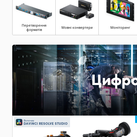
Перетворення
Мовні конвертери
Моніторинг
форматів
Цифро
Включає
DAVINCI RESOLVE STUDIO