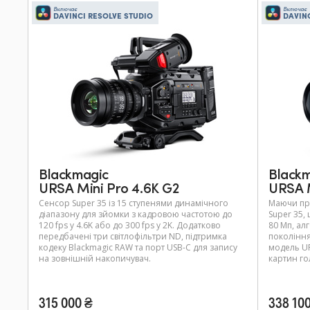
Включає
Включає
DAVINCI RESOLVE STUDIO
DAVIN
Blackmagic
Black
URSA Mini Pro 4.6K G2
URSA M
Сенсор Super 35 із 15 ступенями динамічного
Маючи пр
діапазону для зйомки з кадровою частотою до
Super 35,
120 fps у 4.6K або до 300 fps у 2K. Додатково
80 Мп, ал
передбачені три світлофільтри ND, підтримка
покоління
кодеку Blackmagic RAW та порт USB-C для запису
модель UR
на зовнішній накопичувач.
картин го
315 000 ₴
338 10