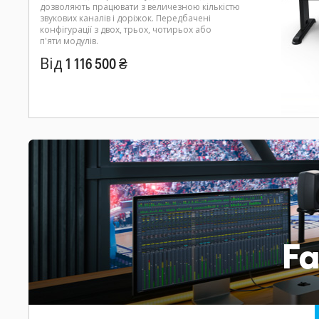
дозволяють працювати з величезною кількістю
звукових каналів і доріжок. Передбачені
конфігурації з двох, трьох, чотирьох або
п'яти модулів.
Від 1 116 500 ₴
Fa