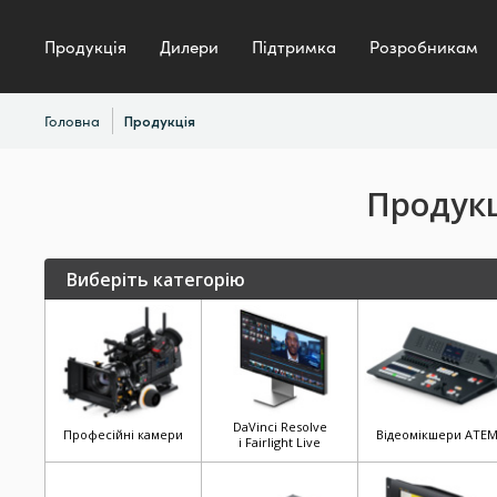
Продукція
Дилери
Підтримка
Розробникам
Головна
Продукція
Продукц
Виберіть категорію
DaVinci Resolve
Професійні камери
Відеомікшери ATE
і Fairlight Live