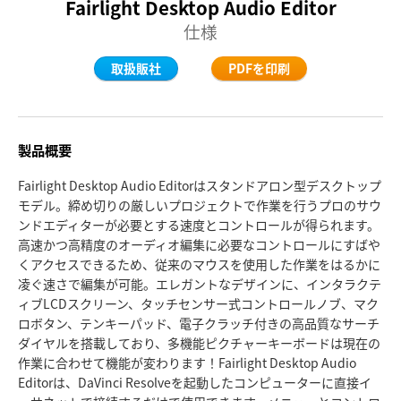
Fairlight Desktop Audio Editor
Finland
Finland
Fusion
仕様
France
France
取扱販社
PDFを印刷
Fairlight
Germany
Germany
コラボレーション
Hong Kong SAR, China
Hong Kong SAR, China
製品概要
キーボード
India
India
Fairlight Desktop Audio Editorはスタンドアロン型デスクトップ
モデル。締め切りの厳しいプロジェクトで作業を行うプロのサウ
Italy
Italy
パネル
ンドエディターが必要とする速度とコントロールが得られます。
高速かつ高精度のオーディオ編集に必要なコントロールにすばや
Japan
Japan
くアクセスできるため、従来のマウスを使用した作業をはるかに
コンソール
凌ぐ速さで編集が可能。エレガントなデザインに、インタラクテ
Korea
Korea
ィブLCDスクリーン、タッチセンサー式コントロールノブ、マク
Studio
ロボタン、テンキーパッド、電子クラッチ付きの高品質なサーチ
Mexico
Mexico
ダイヤルを搭載しており、多機能ピクチャーキーボードは現在の
Media
作業に合わせて機能が変わります！Fairlight Desktop Audio
Malaysia
Malaysia
Editorは、DaVinci Resolveを起動したコンピューターに直接イ