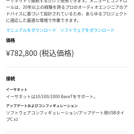
ーサネットで接続するだけで使用できます。メニューとコントロ
Netherlands
Netherlands
トレーニング
ールは、20年以上の経験を誇るプロのオーディオエンジニアのア
ドバイスに基づいて設計されているため、あらゆるプロジェクト
New Zealand
New Zealand
仕様
に適応した最適な環境で作業できます。
Norway
Norway
マニュアルをダウンロード
ソフトウェアをダウンロード
価格
Poland
Poland
¥782,800
(税込価格)
Portugal
Portugal
Singapore
Singapore
接続
South Africa
South Africa
イーサネット
Spain
Spain
イーサネットは10/100/1000 BaseTをサポート。
Sweden
Sweden
アップデートおよびコンフィギュレーション
ソフトウェアコンフィギュレーション/アップデート用USBタイ
Chinese Taipei
Chinese Taipei
プC x1
Turkey
Turkey