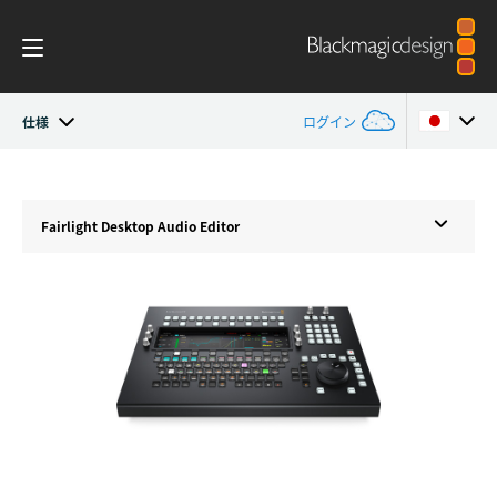
仕様
ログイン
概要
Argentina
Argentina
Fairlight Desktop
Audio Editor
Australia
Australia
新機能
Austria
Austria
Photo
Brazil
Brazil
Edit
Canada
Canada
Cut
China
China
Color
Denmark
Denmark